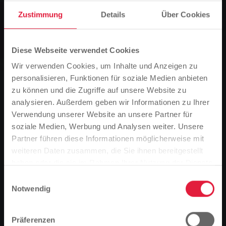
Bäder, Konzern, News
Zustimmung
Details
Über Cookies
Freibadsaison in Kleinlinden und
Lützellinden endet am kommenden
Wochenende
Diese Webseite verwendet Cookies
Wir verwenden Cookies, um Inhalte und Anzeigen zu
personalisieren, Funktionen für soziale Medien anbieten
0
Vorlesen
zu können und die Zugriffe auf unsere Website zu
analysieren. Außerdem geben wir Informationen zu Ihrer
Verwendung unserer Website an unsere Partner für
Sie sind hier:
Startseite
soziale Medien, Werbung und Analysen weiter. Unsere
Partner führen diese Informationen möglicherweise mit
Bitte beachten Sie
Freibadsaison in Kleinlinden und Lützellinden endet
weiteren Daten zusammen, die Sie ihnen bereitgestellt
am kommenden Wochenende
Basierend auf der Sprache Ihres Browsers,
haben oder die sie im Rahmen Ihrer Nutzung der Dienste
02.09.2015
haben wir die Sprache der Website vordefiniert.
gesammelt haben.
Einwilligungsauswahl
Notwendig
Bis Sonntag, den 6. September können Badegäste in
Ist das richtig, oder möchten Sie die Sprache
Kleinlinden und Lützellinden noch unter freiem Himmel
ändern?
schwimmen – dann schließen die beiden Freibäder der
Präferenzen