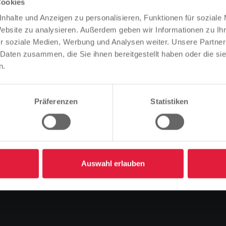
Cookies
Bitte beachten Sie
nhalte und Anzeigen zu personalisieren, Funktionen für soziale
Basierend auf der Sprache Ihres Browsers, haben wir die
Website zu analysieren. Außerdem geben wir Informationen zu I
Sprache der Website vordefiniert.
r soziale Medien, Werbung und Analysen weiter. Unsere Partner
 Daten zusammen, die Sie ihnen bereitgestellt haben oder die s
 in den Bussen
Ist das richtig, oder möchten Sie die Sprache ändern?
n.
Fortfahren
Ändern
Präferenzen
Statistiken
Vorlesen
Auswahl erlauben
ssen