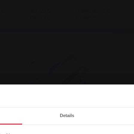
 &
Service &
Nahverkehr & E-
n
Beratung
Mobilität
Details