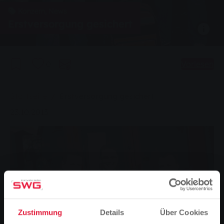
Konzern, News
Erstversorgung gesichert
0
Vorlesen
Sie sind hier:
Startseite
Erstversorgung gesichert
23.10.2013
Zustimmung
Details
Über Cookies