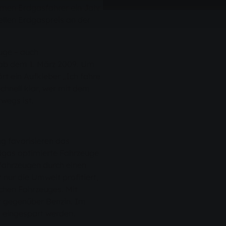
en Erdgasfahrer ein Jahr
ellen Erdgaspreis an der
uge – auch
ab dem 1. März 2009. Um
rt ein Aufkleber „Ich fahre
chnell klar, wer mit dem
wegs ist.
g favorisieren das
rdgas optimierte Fahrzeuge
lfahrzeugen durch einen
nur die Umwelt profitiert,
lchen Fahrzeuges. Mit
t gegenüber Benzin. Im
t eingespart werden.