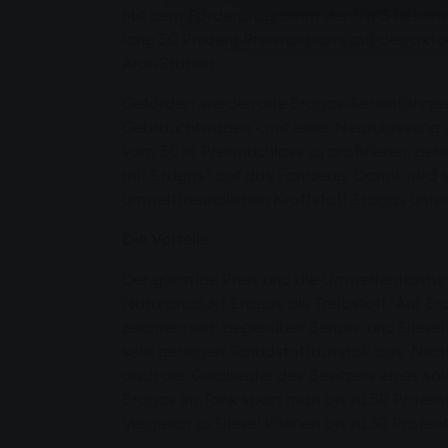
Mit dem Förderprogramm der SWG bekomm
lang 50 Prozent Preisnachlass auf den aktu
Aral-Station.
Gefördert werden alle Erdgas-Serienfahrze
Gebrauchtwagen - mit einer Neuzulassung 
vom 50 % Preisnachlass zu profitieren, gehö
mit Erdgas“ auf das Fahrzeug. Damit wird s
umweltfreundlichen Kraftstoff Erdgas unter
Die Vorteile
Der günstige Preis und die Umweltentlastun
Naturprodukt Erdgas als Treibstoff. Auf E
zeichnen sich gegenüber Benzin- und Diese
sehr geringen Schadstoffausstoß aus. Nicht 
auch der Geldbeutel des Besitzers eines so
Erdgas im Tank spart man bis zu 50 Prozen
Vergleich zu Diesel können bis zu 30 Prozen