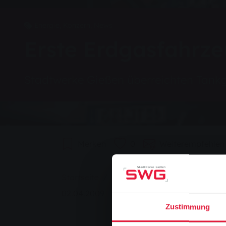
Energie, Konzern, News
Erste Erdgasfahrz
Stadtwerke Gießen überreichten Tank
Merken
0
Weiterempfehlen
Sie sind hier:
Startseite
Erste Erdgasfahrzeuge im F
02.04.2009
Zustimmung