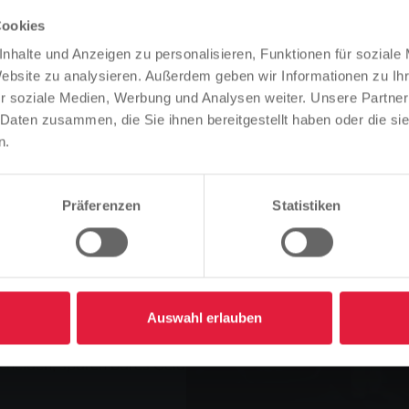
cheine
Cookies
Bitte beachten Sie
nhalte und Anzeigen zu personalisieren, Funktionen für soziale
Basierend auf der Sprache Ihres Browsers, haben wir die
Website zu analysieren. Außerdem geben wir Informationen zu I
Sprache der Website vordefiniert.
r soziale Medien, Werbung und Analysen weiter. Unsere Partner
senen Erdgasfahrzeuge
 Daten zusammen, die Sie ihnen bereitgestellt haben oder die s
Ist das richtig, oder möchten Sie die Sprache ändern?
itiven Entwicklung leistet
n.
rdgasfahrzeuge der
 Dienstag überreichte
Fortfahren
Ändern
ekundenvertrieb) den ersten
Präferenzen
Statistiken
ankgutscheine an der Aral-
en Fiat Doblo Cargo auch
 ihr Fahrzeug, ebenso Jörg
Auswahl erlauben
scheiden, sparen bares Geld