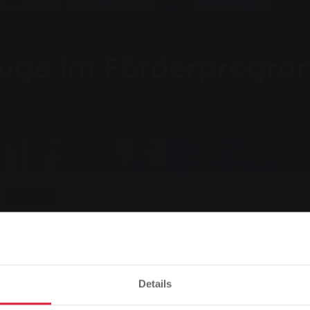
euge im Förderprogr
gutscheine
Vorlesen
örderprogramm
Details