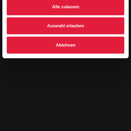
Alle zulassen
Wichtige Merkmale zur Identifikation
Von bereits betroffenen Kunden wissen die SWG, dass
die Anrufe offenbar aus einem Callcenter kommen,
Auswahl erlauben
denn im Hintergrund sind relativ laute Geräusche zu
hören. Entscheidendes Kriterium sind aber die beiden
Rufnummern, die mitgesendet werden: +49 491
Ablehnen
5735994483 und +49 30 588805738. Wer die im Display
sieht, hebt am besten gar nicht erst ab.
SWG bitten um Unterstützung
Um Informationen über die mutmaßlichen Betrüger zu
sammeln und sie mit ein bisschen Glück sogar
dingfest zu machen, bitten die SWG um Unterstützung.
All jene, die verdächtige Anrufe erhalten, können sich
an die SWG-Servicenummer 0800 23 02 100 wenden,
um den Vorfall zu melden. „Je mehr wir erfahren,
desto besser können wir unsere Kunden warnen“,
erklärt Ina Weller. Zudem erhöht jeder sachdienliche