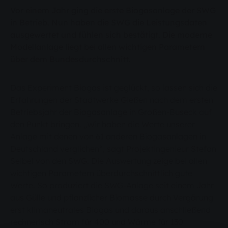
Vor einem Jahr ging die erste Biogasanlage der SWG
in Betrieb. Nun haben die SWG die Leistungsdaten
ausgewertet und fühlen sich bestätigt. Die moderne
Modellanlage liegt bei allen wichtigen Parametern
über dem Bundesdurchschnitt.
Das Experiment Biogas ist geglückt, so lassen sich die
Erfahrungen der Stadtwerke Gießen nach dem ersten
Betriebsjahr der Biogasanlage in Großen-Buseck auf
den Punkt bringen. „Wir haben die Werte unserer
Anlage mit denen von 61 anderen Biogasanlagen in
Deutschland verglichen“, sagt Projektingenieur Stefan
Seibel von den SWG. Die Auswertung zeige bei allen
wichtigen Parametern überdurchschnittlich gute
Werte. So produziert die SWG-Anlage seit einem Jahr
aus Gülle und pflanzlicher Biomasse durch Vergärung
erst klimaneutrales Biogas und daraus anschließend
rechnerisch Strom für 400 und Wärme für 130