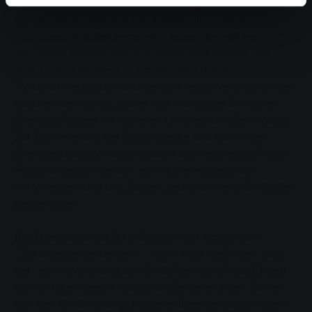
Klos. Weil man sich bei der Leistung absichtlich
beschränkte, benötigt die Anlage nicht mehr
Biomasse, als die Umgebung liefern kann. Das
vermeidet unnötig lange Anlieferungsfahrten und
somit Lärm sowie CO2-Emissionen durch
Treibstoffverbrauch und weitere negative Effekte wie
ausufernde Monokulturen von Mais oder ähnlichen
Energiepflanzen im weiteren Umkreis um die Anlage.
Zur Optimierung der Gärprozesse und damit der
Energieausbeute haben zudem als wissenschaftliche
Forschungspartner die Technische Hochschule
Mittelhessen und die Justus-Liebig-Universität Gießen
beigetragen.
Die Energiewende ist möglich – mit Know-how
„Die Energiewende geht – wenn man weiß wie“, sagt
der Technikvorstand der SWG, Reinhard Paul. Erneut
als richtig erwiesen habe sich die bereits seit Jahren
von den SWG vorangetriebene Idee der dezentralen