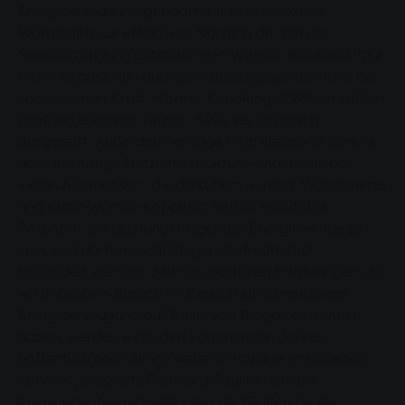
Energieerzeugung gepaart mit einem lokalen
Wärmenetz zur effektiven Nutzung der bei der
Stromerzeugung entstehenden Wärme. Reinhard Paul
mahnte, dass nun auch der Gesetzgeber die Rolle der
sogenannten Kraft-Wärme-Kopplung (KWK) in vollem
Umfang erkennen müsse. KWK sei technisch
ausgereift. Außerdem verfüge man vielerorts bereits
über die nötige Netzinfrastruktur – anders als bei
vielen Alternativen, die diskutiert würden. Wärmenetze
und Kraft-Wärme-Kopplung hätten somit das
Potenzial, ein Leistungsträger der Energiewende zu
sein, und dürften nicht länger stiefmütterlich
behandelt werden. „Mit den positiven Erfahrungen, die
wir in Großen-Buseck im Bereich klimaneutraleer
Energieerzeugung auf Basis von Biogas gewonnen
haben, werden wir in den kommenden Jahren
hoffentlich noch einige weitere Projekte anschieben
können“, skizzierte Reinhard Paul bereits die
Energiestrategie der Stadtwerke Gießen für die