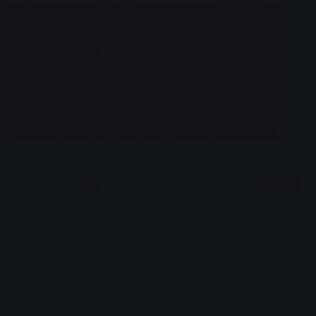
Energie, Konzern, News
Die regionale Energiewende
funktioniert: Ein Jahr Biogasanlage
in Großen-Buseck
Vor einem Jahr ging die erste Biogasanlage der
SWG in Betrieb. Nun haben die SWG die
Leistungsdaten ausgewertet und fühlen sich
bestätigt. Die moderne Modellanlage liegt bei
allen wichtigen Parametern über dem
0
Vorlesen
Bundesdurchschnitt.
Sie sind hier:
Startseite
Die regionale Energiewende funktioniert: Ein Jahr
Biogasanlage in Großen-Buseck
20.06.2012