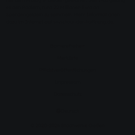
mit dem Prolog in Gießen gestartet. Seit 1983 gelang
es den Radlern, rund 22 Millionen Euro an
Spendengeldern zu sammeln. Mehr Informationen
dazu im Internet auf www.tour-der-hoffnung.de.
Barrierefreiheit
Merkliste
Pflichtveröffentlichungen
Impressum
Datenschutz
Deutsch
© 2020-2026 Stadtwerke Gießen