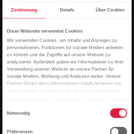
News
Zustimmung
Details
Über Cookies
Die Freibadsaison in Kleinlinden und
Lützellinden endet am nächsten
Wochenende
Diese Webseite verwendet Cookies
Wir verwenden Cookies, um Inhalte und Anzeigen zu
personalisieren, Funktionen für soziale Medien anbieten
0
Vorlesen
zu können und die Zugriffe auf unsere Website zu
analysieren. Außerdem geben wir Informationen zu Ihrer
Sie sind hier:
Verwendung unserer Website an unsere Partner für
Startseite
soziale Medien, Werbung und Analysen weiter. Unsere
Partner führen diese Informationen möglicherweise mit
Bitte beachten Sie
Die Freibadsaison in Kleinlinden und Lützellinden
weiteren Daten zusammen, die Sie ihnen bereitgestellt
endet am nächsten Wochenende
Basierend auf der Sprache Ihres Browsers,
haben oder die sie im Rahmen Ihrer Nutzung der Dienste
28.08.2018
haben wir die Sprache der Website vordefiniert.
gesammelt haben.
Einwilligungsauswahl
Notwendig
Bis zum Sonntag, dem 2. September können
Ist das richtig, oder möchten Sie die Sprache
Freibadbegeisterte in Kleinlinden und Lützellinden an
ändern?
der frischen Luft und hoffentlich noch unter warmer
Präferenzen