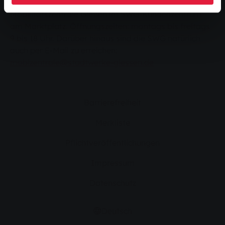
auf
www.swg-verkehr.de
oder in der RMV-
Mobilitätszentrale Gießen im SWG-Kundenzentrum
am Marktplatz. Öffnungszeiten: montags bis freitags
9 bis 18 Uhr. Darüber hinaus sind die SWG natürlich
auch per E-Mail zu erreichen:
mobizentrale@stadtwerke-giessen.de
Barrierefreiheit
Merkliste
Pflichtveröffentlichungen
Impressum
Datenschutz
Deutsch