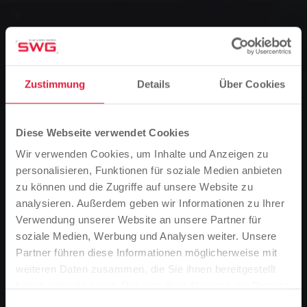
News
Buslinie 1 muss Umleitung fahren
Wegen Bauarbeiten in Rödgen muss die Buslinie
in Richtung Gießen eine alternative Route
Zustimmung
Details
Über Cookies
nehmen.
Diese Webseite verwendet Cookies
0
Vorlesen
Wir verwenden Cookies, um Inhalte und Anzeigen zu
personalisieren, Funktionen für soziale Medien anbieten
Sie sind hier:
zu können und die Zugriffe auf unsere Website zu
Startseite
Buslinie 1 muss Umleitung fahren
analysieren. Außerdem geben wir Informationen zu Ihrer
21.05.2025
Verwendung unserer Website an unsere Partner für
Buslinie 1 muss Umleitung
soziale Medien, Werbung und Analysen weiter. Unsere
Partner führen diese Informationen möglicherweise mit
Bitte beachten Sie
fahren
weiteren Daten zusammen, die Sie ihnen bereitgestellt
Basierend auf der Sprache Ihres Browsers,
haben oder die sie im Rahmen Ihrer Nutzung der Dienste
Wegen Bauarbeiten in Rödgen muss die Buslinie in
haben wir die Sprache der Website vordefiniert.
gesammelt haben.
Einwilligungsauswahl