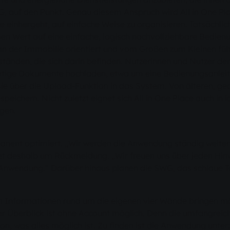
 auf den Punkt. Genau diesem Anspruch wird All in One Pla
ie einhergeht, auf einfache Weise zu organisieren. Tatsächlic
 Wert auf eine einfache, logisch nachvollziehbare Bedienun
ich an der Immobilie orientiert und vom Großen zum Kleinen
tänden, die sich darin befinden. Nutzerinnen und Nutzer de
htige Dokumente hochladen, etwa um eine Bedienungsanleit
 sie über die Upload-Funktion in das System. Von älteren, g
ern. Nicht zuletzt eignet sich All in One Place auch in i
egen.
rmanent optimiert. „Wir werden die Anwendung ständig weiter
t deshalb um Rückmeldung. „Wir freuen uns über jeden Hinwei
Anwendung.“ Darüber hinaus planen die SWG, das schlaue T
en Informationen rund um die eigenen vier Wände bringen möc
er Überblick ist ohne Account möglich. Denn die umfangreic
von, was alles möglich ist. Zu finden ist die Anwendung unter