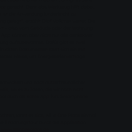
ce gerecht. Denn das Werkzeug hilft dabei,
h ist die Anwendung kinderleicht zu
g gelegt“, erzählt Olaf Volkmer weiter. Die
 führt – also vom Gebäude oder der Wohnung
r App können aber nicht nur alle denkbaren
ung aufzubewahren. Dafür gibt es zwei
edruckten Dokumenten lässt sich ein mit
dealer Weise, um Energielieferverträge
entwickeln und noch nutzerfreundlicher
s, sei es zu Ideen, die wir noch nicht
ool auch als echte App fürs Smartphone
hten, lohnt es sich, All in One Place einmal
he Erklärungstour durch die Applikation
:
www.allinoneplace.de