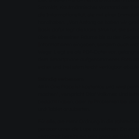
Schmidt, Kaufmännischer Vorstand der SWG,
die Informationsflut, die mit einer Immobil
handhaben. „Von Anfang an haben wir großen
Basis dafür legt die klare Struktur, die s
über die einzelnen Räume bis zu den Gegens
Informationen eingeben, sondern auch wic
Wege: Liegt sie als PDF-Datei vor, gelangt
dem Smartphone aufgenommenes Foto abspeich
sicher und trotzdem leicht verfügbar abzul
Ständig verbessern
All in One Place ist kostenlos und wird pe
machen“, verspricht Olaf Volkmer. Und bitte
bedacht haben, oder zu Problemen bei der 
und Tablet anzubieten.
Für alle, die mehr Ordnung in die zahlreich
genauer unter die Lupe zu nehmen. Ein erst
vermittelt bereits ein sehr genaues Bild da