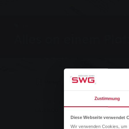
News
Alles an einem Plat
Merken
0
Weiterempfehlen
Sie sind hier:
Zustimmung
Startseite
Alles an einem Platz
05.11.2020
Diese Webseite verwendet 
Wir verwenden Cookies, um I