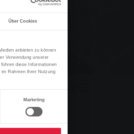
mt nach
Über Cookies
nen
 Medien anbieten zu können
hrer Verwendung unserer
 führen diese Informationen
ie im Rahmen Ihrer Nutzung
Marketing