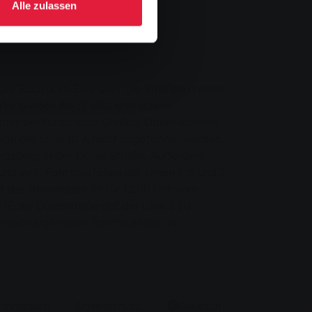
Alle zulassen
der Radsport-Elite über die Straßen unserer
werke Gießen AG (SWG) sind davon
ütter bei Fulda nach Gießen. Daher können
von der Linie 10 A nicht angefahren werden.
ungsberg in der Licher Straße. Außerdem
d evtl. Fahrtausfällen der Linien 1, 5 und 7
 des Rennfeldes ist für 12:00 Uhr vom
/Ecke Dürerstraße auf der Linie 5 zu
erspätungen oder Fahrtausfälle um
mpressum
Datenschutz
Deutsch