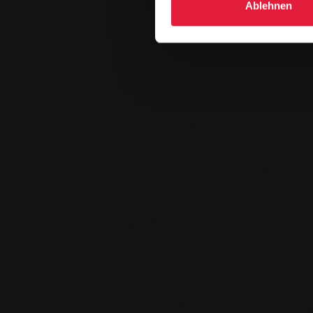
Linie 10 A fährt Umleitung, auf den Linien
Ablehnen
Am kommenden Freitag und Samstag rollt mit
Region. Dadurch ist mit Verkehrsbehinderu
betroffen.Am Freitag, den 2. September 200
in der Zeit von ca. 10:00 Uhr bis zum Betr
Die Umleitung erfolgt ab der Haltestelle B
kann es am Freitag bei der Ankunft des Felde
kommen. Am Samstag, den 3. September 2005
Messeplatz geplant. Daher kann es in der Ze
kurzzeitigen Behinderungen kommen.Die Sta
Verständnis.
© 2020-2026 Stadtwerke Gießen
Barrie