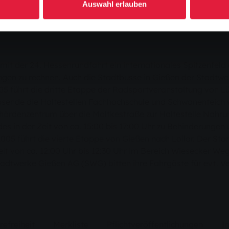
 1, 5 und 7 ist mit Verspätungen zu rechnen
Auswahl erlauben
 der 24. Hessenrundfahrt ein internationales Spitzenfeld 
ngen zu rechnen. Auch die Stadtbusse in Gießen der Stadt
5 führt die dritte Etappe der Radsportveranstaltung von L
iebsende die Haltestellen Fachhochschule und Schwanenteich 
ehördenzentrum über die Moltkestraße zur Haltestelle Nahr
s in der Zeit von ca. 15:00 bis 17:00 Uhr zu Behinderungen un
 führt die vierte Etappe von Gießen nach Lollar. Der Start
it von ca. 12:00 Uhr bis 12:30 Uhr im Bereich Wiesecker Weg
dtwerke Gießen AG (SWG) bitten ihre Fahrgäste für evt. V
refreiheit
Merkliste
Pflichtveröffentlichungen
I