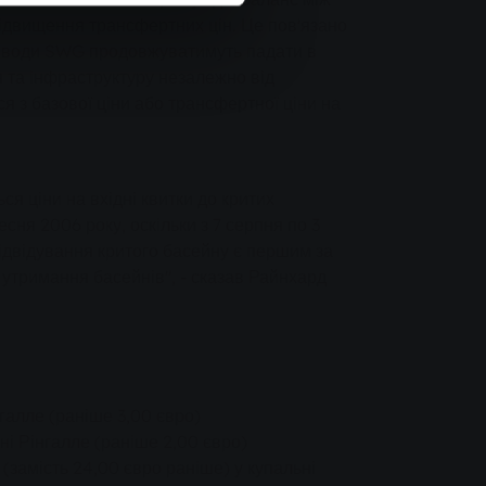
ідвищення трансфертних цін. Це пов'язано
жі води SWG продовжуватимуть падати в
 та інфраструктуру незалежно від
я з базової ціни або трансфертної ціни на
ся ціни на вхідні квитки до критих
сня 2006 року, оскільки з 7 серпня по 3
відвідування критого басейну є першим за
 утримання басейнів", - сказав Райнхард
нгалле (раніше 3,00 євро)
ьні Рінгалле (раніше 2,00 євро)
 (замість 24,00 євро раніше) у купальні