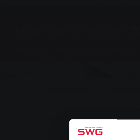
Група, Новини
Нові ціни з серпня 
Комунальні підприємства підвищують ц
Додати в закладки
0
Реком
You are here:
Головна сторінка
Нові ціни з серпня 200
14.07.2006