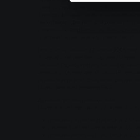
ціною та структурою витрат. Комунальні п
з тим, що фіксовані витрати на водопрові
майбутньому. Для того, щоб дозволити спо
споживання, Stadtwerke, як і більшість пос
ці витрати та ціни за об'єм спожитої води.
Нові ціни на басейни з 7 серпня 2006 року
7 серпня 2006 року Вестбад знову відкриє св
басейнів. Однак у критому басейні купально
вересня 2006 року критий басейн Ringallee
останні чотири роки. Воно необхідне для т
Пауль, технічний директор SWG.
Детально про нові ціни
на
басейни
Наступні ціни будуть діяти з 7 серпня 2006 
дорослий вхідний квиток коштує 2,80 єв
пільговий вхідний квиток коштує 1,80 єв
дорослий квиток на 10 осіб коштує 22,4