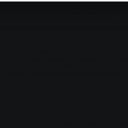
ідприємства намагаються вирівняти цей дисбаланс шляхом п
дну мережу залишатимуться постійними, навіть якщо прода
живачам брати участь у високих витратах на обслуговування
тачальників води, має систему ціноутворення, що складаєтьс
ої двері після тритижневої реконструкції. З цієї дати змінять
го центру Ringallee підвищення цін відбудеться лише 4 вере
 буде закритий на ремонтні роботи. "Це підвищення цін на 
ого, щоб хоча б частково компенсувати збільшення витрат на
року:
ро у Вестбаді (раніше 2,50 євро) та 3,30 євро у купальні Рі
ро у Вестбаді (замість 1,50 євро раніше), 2,20 євро в купал
0 євро (замість 20,00 євро раніше) у Вестбаді та 26,40 євро