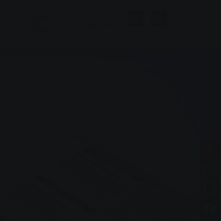
а
Лазні та
Компанія
велнес