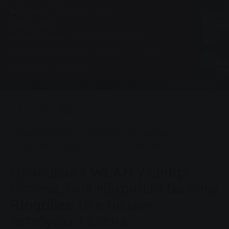
Інновації, Пропозиція, Сервіс
SWG WiFi
Безкоштовний WLAN у центрі міста, у
відкритому басейні Ringallee та в наших
гіссенських автобусах.
0
You are here:
Головна сторінка
Продукти та рішення
Для мого дому.
Огляд
SWG WiFi
Громадська WLAN у центрі
Гіссена, біля відкритого басейну
Ringallee та в міських
автобусах Гіссена