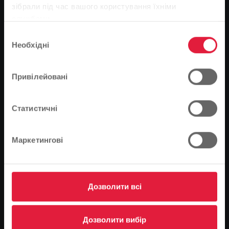
Зверніть увагу
зібрали під час вашого користування їхніми
службами.
На основі мови вашого браузера ми визначили
Вибір
мову веб-сайту.
Необхідні
згоди
Це правильно, чи ви хотіли б змінити мову?
Привілейовані
Продовжуйте
Зміна
Статистичні
Маркетингові
Завантаження
Дозволити всі
AKTIVIERUNG SWG WIFI
Дозволити вибір
ANDROID