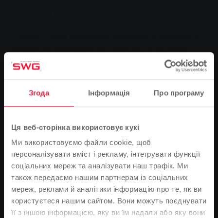
Перевірити електронну пошту, знайти розклад
автобусів або дізнатися, як дістатися до гарного кафе
- швидке і легке отримання інформації з Інтернету за
допомогою смартфона або планшета є частиною
повсякденного життя сьогодні. Щоб задовольнити
постійно зростаючий попит на інформацію, ми
вирішили створити загальнодоступну бездротову
Згода
Інформація
Про програму
локальну мережу. Нею може безкоштовно
користуватися кожен, хто перебуває в центрі міста
або в пішохідній зоні навколо вулиці Зельтерсвег.
Ця веб-сторінка використовує кукі
Безкоштовний Wi-Fi також доступний у відкритому
басейні Рінгалле та в міських автобусах Гіссена.
Ми використовуємо файли cookie, щоб
персоналізувати вміст і рекламу, інтегрувати функції
соціальних мереж та аналізувати наш трафік. Ми
також передаємо нашим партнерам із соціальних
мереж, реклами й аналітики інформацію про те, як ви
користуєтеся нашим сайтом. Вони можуть поєднувати
її з іншою інформацією, яку ви їм надали або яку вони