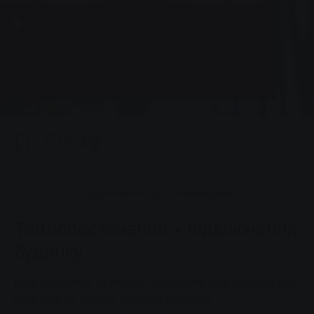
Для дому, Енергія, Приватні клієнти, Підключення,
Тепло
Підключення до тепломережі
Сплануйте з нами підключення до опалення
вашого будинку.
0
You are here:
Головна сторінка
Енергія та вода
Для мого дому.
Тепло
Підключення до тепломережі
Теплопостачання - підключення
будинку
Щоб дізнатися, чи можна підключити ваш будинок або
квартиру до мережі централізованого