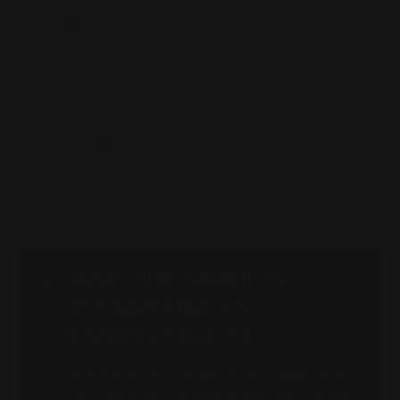
теплопостачання SWG, скористайтеся нашим запитом
про доступність централізованого теплопостачання.
У випадку новобудови з підвалом, підключення
опалення може бути прокладено до приміщення
підключення будинку через так званий
багатосекційний ввід (MSH) разом з трубами
підключення електрики, питної води та
телекомунікацій всього в одній траншеї. Це означає,
що для всіх ліній підключення потрібен лише один
отвір у стіні.
Запит про наявність
централізованого
теплопостачання
Хочете дізнатися, чи може ваша нерухомість
бути підключена до мережі централізованого