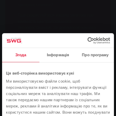
теплопостачання?
Тоді скористайтеся нашим запитом про
наявність централізованого
теплопостачання. За допомогою нашого
швидкого та простого онлайн-запиту ви
зможете всього за кілька кроків дізнатися, чи
зможете ви скористатися перевагами
сучасного та екологічно чистого
Згода
Інформація
Про програму
централізованого теплопостачання.
До запиту про доступність
Ця веб-сторінка використовує кукі
Ми використовуємо файли cookie, щоб
персоналізувати вміст і рекламу, інтегрувати функції
Теплопостачання -
соціальних мереж та аналізувати наш трафік. Ми
передавальна станція
також передаємо нашим партнерам із соціальних
мереж, реклами й аналітики інформацію про те, як ви
Теплопункт - це ваше з'єднання з тепломережею. Він
користуєтеся нашим сайтом. Вони можуть поєднувати