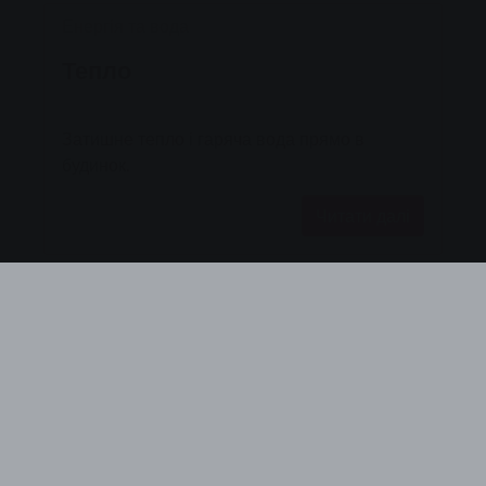
Енергія та вода
Тепло
Затишне тепло і гаряча вода прямо в
будинок.
Читати далі
Сервіс та консультації
Енергетичне консультування
Відкрийте для себе наші послуги для
вашого будинку, електрики та опалення.
Дозвольте нам проконсультувати вас і