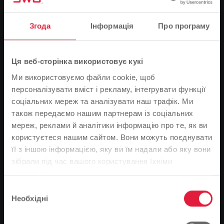
Згода
Інформація
Про програму
Поштовий індекс
Місто
Ця веб-сторінка використовує кукі
Адреса електронної пошти
*
Ми використовуємо файли cookie, щоб
персоналізувати вміст і рекламу, інтегрувати функції
соціальних мереж та аналізувати наш трафік. Ми
Номер телефону
також передаємо нашим партнерам із соціальних
мереж, реклами й аналітики інформацію про те, як ви
користуєтеся нашим сайтом. Вони можуть поєднувати
У договорі має бути зазначено
*
її з іншою інформацією, яку ви їм надали або яку вони
Зверніть увагу
зібрали під час вашого користування їхніми
службами.
На основі мови вашого браузера ми визначили
У разі часткового відкликання, будь ласка, вкажіть,
Вибір
мову веб-сайту.
який саме контракт ви бажаєте відкликати.
Необхідні
згоди
Це правильно, чи ви хотіли б змінити мову?