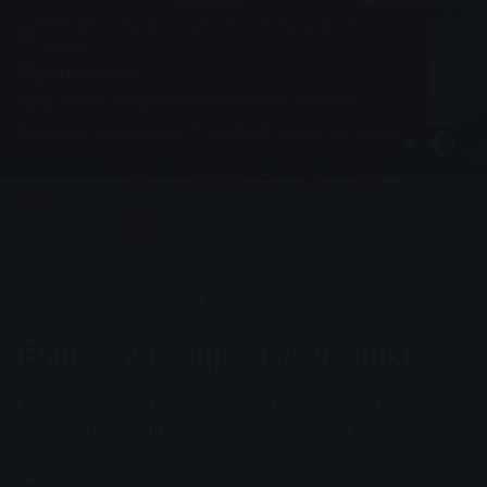
Електрика, Право на скасування, Природний газ,
Сервіс
Відкликання
Будь ласка, скористайтеся нашою онлайн-
формою скасування та надішліть нам свої дані.
0
You are here:
Головна сторінка
Сервіс та консультації
Онлайн-сервіси
Відкликання
Ваша заява про скасування
Якщо ви бажаєте розірвати договір, заповніть форму
нижче та надішліть її нам лише кількома кліками.