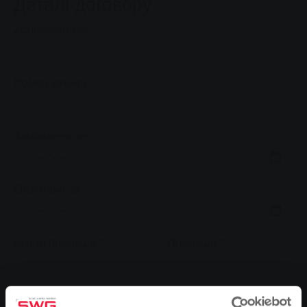
Деталі договору
Zählernummer
*
Номер клієнта
Замовлено на
Отримано на
Ім'я та прізвище
*
Прізвище
*
Вулиця
Номер будинку