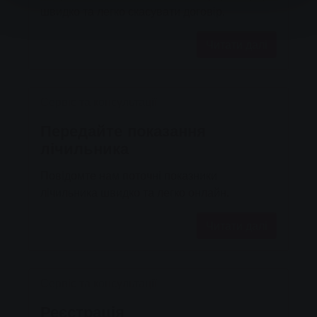
швидко та легко скасувати договір.
Читати далі
Сервіс та консультації
Передайте показання
лічильника
Повідомте нам поточні показники
лічильника швидко та легко онлайн.
Читати далі
Сервіс та консультації
Реєстрація