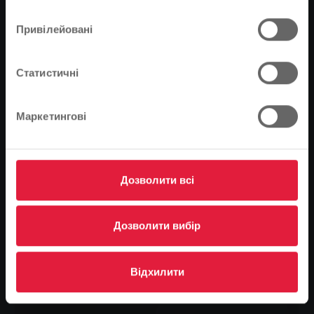
Це правильно, чи ви хотіли б змінити мову?
Привілейовані
Продовжуйте
Зміна
Статистичні
Wallbox
Електронна зарядна станція - це ваше ідеальне
Маркетингові
рішення для зручної та безпечної зарядки
електромобіля прямо на порозі вашого будинку.
Перетворіть свій гараж на персональну зарядну
станцію.
Дозволити всі
Дізнайтеся більше
Дозволити вибір
Відхилити