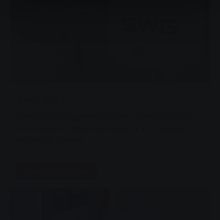
SWG WiFi
Громадська бездротова мережа в центрі Гіссена,
біля відкритого басейну Ringallee та в міських
автобусах Гіссена.
Дізнайтеся більше