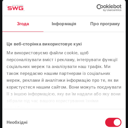
Прийміть рішення на користь фотоелектричної
системи від Stadtwerke Gießen та отримайте
кілька переваг. За допомогою E-Dach ви зможете
Згода
Інформація
Про програму
генерувати 100% відновлюваної електроенергії
для власних потреб вдома, використовуючи лише
енергію сонця, підвищити свою незалежність та
Ця веб-сторінка використовує кукі
зменшити витрати на електроенергію.
Ми використовуємо файли cookie, щоб
персоналізувати вміст і рекламу, інтегрувати функції
Дізнайтеся більше
соціальних мереж та аналізувати наш трафік. Ми
також передаємо нашим партнерам із соціальних
мереж, реклами й аналітики інформацію про те, як ви
користуєтеся нашим сайтом. Вони можуть поєднувати
її з іншою інформацією, яку ви їм надали або яку вони
Зверніть увагу
зібрали під час вашого користування їхніми
службами.
На основі мови вашого браузера ми визначили
Вибір
мову веб-сайту.
Необхідні
згоди