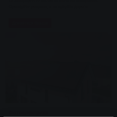
та заощаджуєте високі витрати на придбання.
Орендуйте розумно, а не купуйте дорого.
Дізнайтеся більше
Фотоелектрика