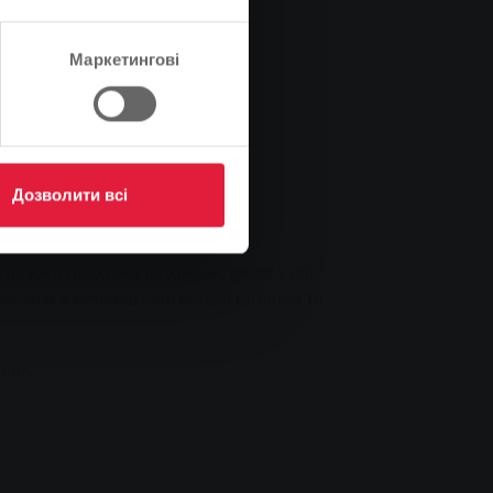
Маркетингові
Дозволити всі
азова практика відкриває двері у світ
ії, але й виявиш свої сильні сторони та
вок.