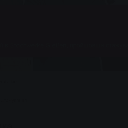
ії в Stadtwerke Gießen, пройшовши стажув
ендуємо
Стажування
ика