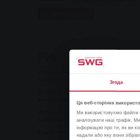
До порталу вакансій
Річне стажування 
Твоє захоплююче стажування у FOS починає
майбутнього. Дізнайся, як ми можемо підтр
Згода
Ти любиш писати тексти, добре орієнтуєшся
зможеш відчути, як це - навчатися на пром
Ця веб-сторінка використо
Під час стажування ви будете перебувати п
Ми використовуємо файли co
відповідальності промислових службовців.
аналізувати наш трафік. М
інформацію про те, як ви к
Будь то закупівлі, бухгалтерський облік, к
надали або яку вони зібрал