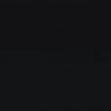
Для школярів, ПОШИРЕНІ ЗАПИТАННЯ, Стажування
Стажування
Отримайте гарне уявлення про профес
Додати в закладки
0
Реком
You are here:
Головна сторінка
Компанія
Кар'єра
Студентська практ