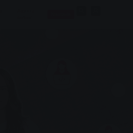
а
Лазні та
Компанія
велнес