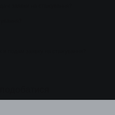
одачі заявки на стажування?
жування?
як я подам заявку на стажування?
сподобатися
мпанія
Компанія