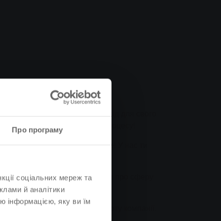
лерка FOS
оботу і отримаєш цінний досвід для свого
ати багато задоволення від процесу!
Про програму
- це правильне місце для тебе! У нас ти
сть отримати всебічне уявлення про сферу
нкції соціальних мереж та
клами й аналітики
ю інформацією, яку ви їм
забезпечують безперебійну роботу компанії.