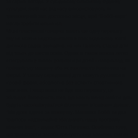
за гарної погоди. У сусідньому сільському будинку
культури, який час від часу використовують як
тренажерний зал, достатньо місця, щоб "Боббі-кари"
могли зробити кілька кіл.
Міцні пластикові гонщики мають ще одну перевагу,
яку не можна недооцінювати в повсякденному житті
дитячого садка: звичайно, на них ганяють старші діти
від трьох до шести років. Однак їх також можна легко
інтегрувати в типові рольові ігри дітей - наприклад, як
поліцейську машину або як важливого помічника на
фермі. У такому середовищі діти можуть рухатися в
ігровій формі, абсолютно без аспекти спортивного
змагання. І якщо мова не йде про перемогу, це
збільшує ймовірність того, що навіть менш амбітні діти
будуть насолоджуватися фізичними вправами довше.
"Ми дуже вдячні за пожертву. Машинки Боббі та два
трактори надзвичайно збагачують нашу програму
вільних ігор", - додає Ютта Пепплер. Особливо тому,
що транспортні засоби тренують інші навички, такі як