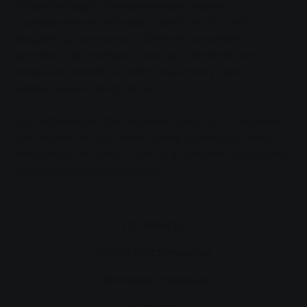
пасажири будуть проінформовані завдяки
оголошенням на зупинках у центрі міста. SWG
заздалегідь приносить вибачення за можливі
затримки. Це пов'язано з тим, що протягом дня
очікуються перебої в роботі транспорту через
демонстрації в центрі міста.
Всю інформацію про місцевий транспорт, а особливо
про поточні об'їзди, можна також отримати в центрі
мобільності на площі Ринок та в Інтернеті за адресою
https://www.swg-verkehr.de
.
Доступність
список спостереження
Обов'язкові публікації