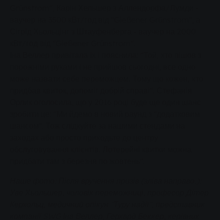
Grünstrom", Карін Хельшер з Аллендорфа/Лумди -
ваучер на 3500 кВт/год від "Gießener Grünstrom", а
Сігрід Хьольцінг з Штауфенберга - ваучер на 2000
кВт/год від "Gießener Grünstrom".
Іна Веллер привітала їх і пояснила: "Той, хто пішов з
порожніми руками і не прийшов сьогодні, все одно
може назвати себе переможцем. Тому що кожен, хто
придбав квиток, допоміг добрій справі". Стефанія
Орлик оголосила, що у 2016 році буде ще один шанс
зробити це: "Ми йдемо в новий раунд з "додатковим
шансом". Тож слідкуйте за нашими стендами на
заходах або просто приходьте до центру
обслуговування клієнтів. Лотерейні квитки можна
придбати там з березня по жовтень".
Наше фото: Після вручення призів (зліва направо.):
Уве Хьольшер, чоловік переможниці, професор Дітер
Керхольц, медичний опікун "Туру надії", представник
компанії SWG Іна Веллер, Герхард Беккер, керівник