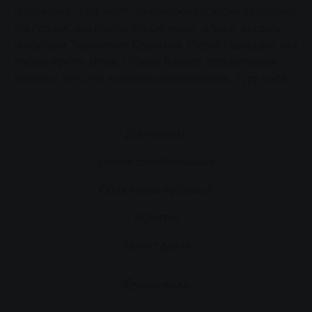
організації "Туру надії", переможниця Карін Хьольшер,
Іна Герлах, яка посіла перше місце, одразу за своїм
чоловіком Торстеном Герлахом, Сігрід Хьольцінг, яка
посіла третє місце, і Томас Вагнер, представник
компанії SWG та команда організаторів "Туру надії".
Доступність
список спостереження
Обов'язкові публікації
Відбиток
Захист даних
українська