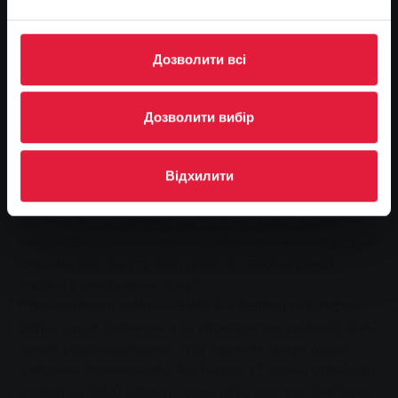
квитків було розіграно в обмін на пожертвування. У
понеділок, 15 лютого, три головні переможці отримали
свої призи.
Дозволити всі
Кожен внесок допомагає у боротьбі з раком
Герхард Беккер, керівник організації "Туру надії",
Дозволити вибір
Томас Вагнер з команди організаторів і професор
Дітер Керхольц з Медичної опікунської ради туру
Відхилити
подякували всім жертводавцям і покупцям квитків:
"Кожна форма участі людей у нашій боротьбі з раком
допомагає - незалежно від того, наскільки великим є
внесок. Завдяки пожертвам, зібраним на сьогоднішній
день, ми вже багато чого досягли і просунулися
вперед у дослідженні раку".
Прес-секретар компанії SWG Іна Веллер та Стефані
Орлік, відділ маркетингу та спонсорства компанії SWG,
разом з організаторами туру вручили призи трьом
головним переможцям: Іна Герлах з Гіссена отримала
ваучер на 5000 кіловат-годин (кВт/год) від "Gießener