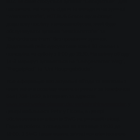
802. Те саме стосується зупинки "Liebigschule". Для
пасажирів, які хочуть сідати та виходити на зупинці
"Welckerstraße", MIT.BUS GmbH організовує
додаткову послугу з мікроавтобусом, який буде
обслуговувати зупинки "Welckerstraße" та
"Behördenzentrum" без проміжних зупинок.
Додатковий рейс курсуватиме кожні 30 хвилин з
понеділка по суботу з 8:00 до 18:30. На шляху об'їзду
14-й маршрут зупиняється на "Leihgesterner Weg",
"Riegelpfad" та "Uni Hauptgebäude".
Усю інформацію про актуальні об'їзди та пов'язані з
ними зміни в розкладі можна отримати за телефоном
0641 708-1400, в Інтернеті за адресою
www.stadtwerke-giessen.de/verkehrshinweiseoder
, у
центрі мобільності RMV у Гіссені, в центрі
обслуговування клієнтів SWG на ринковій площі.
Години роботи: з понеділка по п'ятницю з 9:00 до
18:00. З SWG також можна зв'язатися електронною