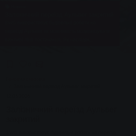
Новини
Залізничний переїзд Аульвег закритий
SWG використовує будівельні роботи на
переїзді Аульвег як можливість модернізувати
важливі лінії постачання. Як наслідок,
автобусний маршрут №14 має бути змінений.
0
You are here:
Головна сторінка
Залізничний переїзд Аульвег закритий
12.03.2026
Залізничний переїзд Аульвег
закритий
SWG використовує будівельні роботи на переїзді