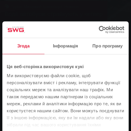
Група, Місцевий транспорт, Новини
Водії автобусів страйкують у четвер
0
Згода
Інформація
Про програму
You are here:
Головна сторінка
Водії автобусів страйкують у четвер
Ця веб-сторінка використовує кукі
06.03.2012
Ми використовуємо файли cookie, щоб
У четвер, 8 березня, муніципальні автобуси в Гіссені
персоналізувати вміст і рекламу, інтегрувати функції
зупиняться. Профспілка ver.di закликала до страйку,
соціальних мереж та аналізувати наш трафік. Ми
зокрема, водіїв дочірнього підприємства Stadtwerke
також передаємо нашим партнерам із соціальних
Gießen (SWG) - MIT.BUS. Анне Мюллер-Кройц,
мереж, реклами й аналітики інформацію про те, як ви
керівник відділу місцевих транспортних послуг SWG,
користуєтеся нашим сайтом. Вони можуть поєднувати
радить: "Пасажирам усіх автобусних маршрутів у
її з іншою інформацією, яку ви їм надали або яку вони
Гіссені та околицях слід бути готовими до скасування
Зверніть увагу
зібрали під час вашого користування їхніми
рейсів і планувати свої поїздки відповідним чином.