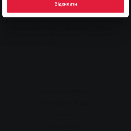
Пасажири можуть отримати актуальну інформацію
Відхилити
про скасування рейсів у дочірньому підприємстві
SWG MIT.BUS за телефоном 0180 22 11 100, в
Інтернеті за адресою www.stadtwerke-giessen.de або
в центрі мобільності на Шульштрассе, 7. Години
роботи: з понеділка по п'ятницю з 9:00 до 18:00 і в
суботу з 9:00 до 14:00.
Доступність
список спостереження
Обов'язкові публікації
Відбиток
Захист даних