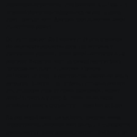
відповідально виконують свої обов'язки в цій країні, з
зазвичай малопомітної буденності на мить в центр
уваги громадськості. Для того, щоб належним чином
оцінити їхню роботу.
Ось як це працює: До 1 червня 2024 року пасажири
могли описати особистий досвід спілкування з
улюбленими водіями і таким чином номінувати їх на
нагороду. Експертне журі, до складу якого входять
представники галузі та політики, відбирає
найяскравіші історії, а потім обирає улюблених водіїв
автобусів. "Конкурс - це і подяка, і визнання для всіх
тих, хто щодня сідає за кермо, забезпечує безпеку
людей з пункту А в пункт Б і таким чином надає
незамінну послугу суспільству", - каже Матіас Карл.
Багато людей бачать це так само. Зрештою, немає
іншого способу пояснити, чому понад 2 300 пасажирів
взяли участь у цьому другому конкурсі. "Той факт, що