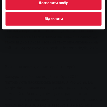
До речі, кілька людей поділяють думку, що Енвер Дар
Дозволити вибір
має бути обраний улюбленим водієм автобуса. Коли
його запитали про його ім'я і пов'язане з цим
Відхилити
оголошення про те, що він буде висунутий на конкурс,
він спочатку відреагував насторожено. Але, звичайно,
інші пасажири також помітили це. Вони спонтанно
зааплодували. І таким чином підтвердили оцінку. Це
також видно з листа. Повний текст опублікований на
сайті конкурсу: www.lieblingsbusfahrerin.de/lb/2024
Визнання повсякденних героїв та героїнь
Конкурс "Улюблений водій автобуса 2024"
підтримують пасажирська асоціація Pro Bahn, DB
Regio, Федеральна асоціація німецьких автобусних
компаній та Асоціація німецьких транспортних
компаній. Ініціатори хочуть показати приклад і вивести
приблизно 100 000 водіїв автобусів, які надійно і