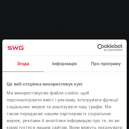
Енвер Дар з MIT.BUS - один з найулюбленіших водіїв
автобусів у Німеччині.
Ввічливий, уважний, завжди спокійний і
Згода
Інформація
Про програму
врівноважений, завжди привітний і з посмішкою на
обличчі - так коротко і точно можна охарактеризувати
Енвера Дара, водія автобуса компанії MIT.BUS. Лист,
Ця веб-сторінка використовує кукі
на основі якого Енвер Дар був обраний одним з 25
найулюбленіших водіїв автобусів Німеччини, був
Ми використовуємо файли cookie, щоб
набагато детальнішим. Насправді Енвер Дар був
персоналізувати вміст і рекламу, інтегрувати функції
номінований на конкурс "Улюблений водій автобуса
соціальних мереж та аналізувати наш трафік. Ми
2024" людиною, якій, очевидно, подобається їздити з
також передаємо нашим партнерам із соціальних
ним на роботу і додому на автобусах маршрутів 5 і 2.
мереж, реклами й аналітики інформацію про те, як ви
Він та його бос, керуючий директор MIT.BUS Матіас
користуєтеся нашим сайтом. Вони можуть поєднувати