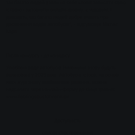
так багато людей взяли на себе клопіт записати свою
історію і заповнити онлайн-форму, є чудовим. І
доводить, що багато людей добре знають про
досягнення водіїв автобусів", - підсумовує Матіас
Карл.
Після конкурсу - до конкурсу
Улюблені водії автобусів Німеччини знову будуть
вшановані у 2025 році. Автобусні історії, на основі
яких журі знову прийматиме рішення, можна
надсилати через онлайн-форму до кінця травня:
www.lieblingsbusfahrerin.de
Доступність
список спостереження