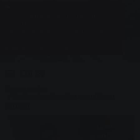
Новини
Улюблений водій автобуса родом з
Гіссена
Улюблений водій автобуса родом з Гіссена:
Енвер Дар з MIT.BUS - один з найпопулярніших
водіїв автобусів у Німеччині.
0
You are here:
Головна сторінка
Улюблений водій автобуса родом з Гіссена
12.11.2024