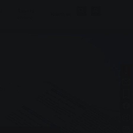
а
Лазні та
Компанія
велнес