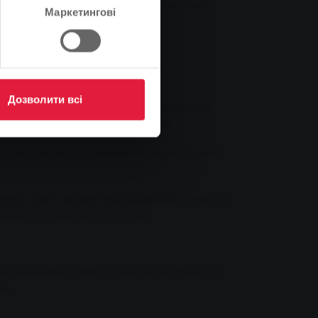
, пензлів та креативу - і сірі коробки
Маркетингові
Дозволити всі
ають справжніми принадами для очей. Учні
нії Stadtwerke Gießen AG (SWG).
іт представникам районної консультативної
кту, був у захваті від відданості молоді та
 району Нордштадт у Гіссені.
окращення житлового району на практиці.
к.