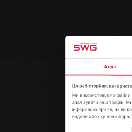
Група, Новини
Учні прикрашають пі
Stadtwerke підтримав кампанію з розпи
багато фарби, пензлів та креативу - і 
Згода
Додати в закладки
0
Реком
Ця веб-сторінка використо
Ми використовуємо файли co
You are here:
аналізувати наш трафік. М
Головна сторінка
Учні прикрашають півн
інформацію про те, як ви к
17.07.2004
надали або яку вони зібрал
Вибір