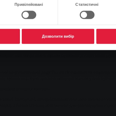
26 молодих та відданих своїй справі художників, багато фарби
Продовжуйте
Зміна
Привілейовані
Статистичні
Дозволити вибір
иків, багато фарби, пензлів та креативу - і сірі коробки ст
рбували одинадцять кабельних розподільчих коробок компа
отором, учні вчора представили невелику добірку своїх роб
ної консультативної ради Гіссен-Нордштадт та ініціатор прое
ння. Метою акції було зробити активний внесок у благоустрій
оказом успішної кампанії.
в школі Landgraf-Ludwig-Schule, втілив ідею кольорового п
йзер д-р Ботор створив нові мотиви для розподільчих коробо
и.