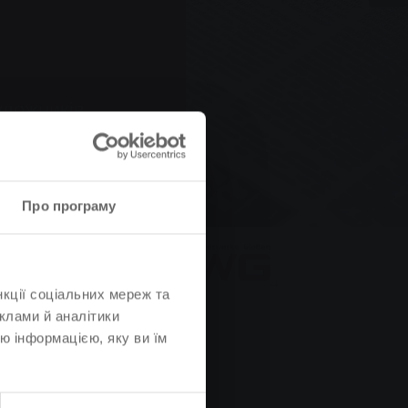
удожників,
я очей.
Про програму
нкції соціальних мереж та
клами й аналітики
ю інформацією, яку ви їм