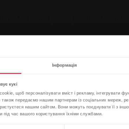
внічний центр Гіссена
су - 26 молодих та відданих своїй справі х
сірі коробки стали справжніми принадами дл
Інформація
ендуємо
Зверніть увагу
вує кукі
okie, щоб персоналізувати вміст і рекламу, інтегрувати фу
На основі мови вашого браузера ми визначили мову веб-
и також передаємо нашим партнерам із соціальних мереж, ре
ічний центр Гіссена
сайту.
ористуєтеся нашим сайтом. Вони можуть поєднувати її з іншо
и під час вашого користування їхніми службами.
Це правильно, чи ви хотіли б змінити мову?