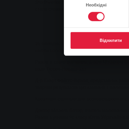
Stadtwerke підтримав кампанію з розпису - 
Необхідні
згоди
стали справжніми принадами для очей.
Відхилити
26 молодих та відданих своїй справі художн
школи Landgraf-Ludwig-Schule (LLS) пофа
Разом зі своїм вчителем, д-ром Міхаелем Б
ради Гіссен-Нордштадт.
Д-р Екарт Фойгтс-Вірхов, представник район
творчих результатів цієї кампанії з малюва
Креативні скриньки для розповсюдження є д
Доктор Міхаель Ботор, вчитель малювання 
Разом з учнями 9с класу Ютти Убрігкайт-Ка
Мистецькі зусилля учнів принесли свої плод