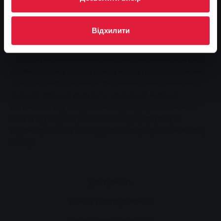
яких правил необхідно дотримуватися відповідно до
Постанови про питну воду. Поправка 2011 року
принесла з собою значне нововведення. Відтепер
Відхилити
власники житла зобов'язані раз на рік перевіряти на
наявність легіонели всі питні водонагрівачі з
накопичувальним баком або централізовані проточні
водонагрівачі ємністю понад 400 літрів у визначених
точках відбору зразків. У разі необхідності власники
будинків повинні доручити монтажній компанії
встановити відповідні точки відбору проб нижче за
течією від водонагрівача, на вході циркуляції в
водонагрівач і на найвіддаленішому крані в кожному
стояку.
Доступність
список спостереження