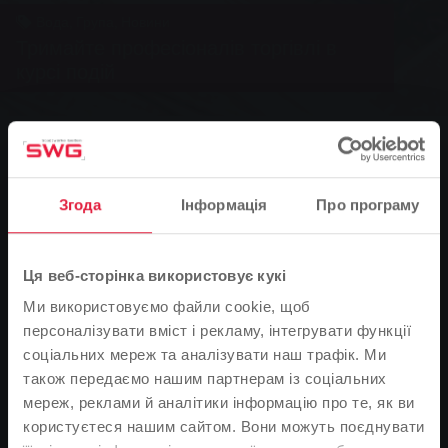
Вода, Група, Новини
Тримайте професіоналів торгівлі в
курсі подій
0
You are here:
Головна сторінка
Згода
Інформація
Про програму
Тримайте професіоналів торгівлі в курсі подій
27.04.2012
Ця веб-сторінка використовує кукі
Експерти потребують не лише ґрунтовної підготовки у
Ми використовуємо файли cookie, щоб
своїй професії, щоб оптимізувати результати своєї
персоналізувати вміст і рекламу, інтегрувати функції
роботи. Вони також повинні бути в курсі останніх
соціальних мереж та аналізувати наш трафік. Ми
технічних і правових нововведень. З 1 листопада 2011
також передаємо нашим партнерам із соціальних
року новий Закон про питну воду є однією з
мереж, реклами й аналітики інформацію про те, як ви
найважливіших актуальних тем для спеціалістів з
користуєтеся нашим сайтом. Вони можуть поєднувати
монтажу газових та водопровідних мереж. Тому 26