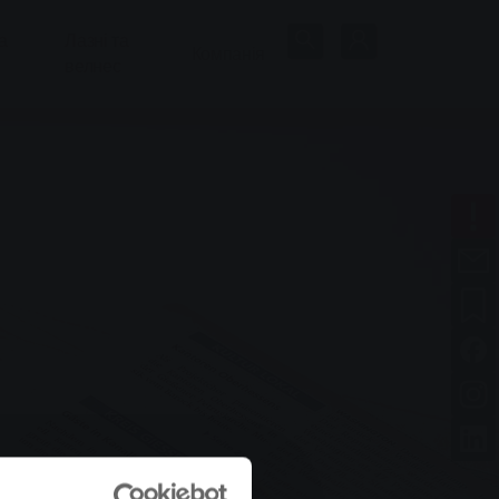
а
Лазні та
Компанія
велнес