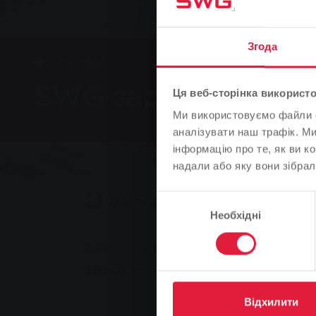
Згода
Група, Новини
SWG застерігає від 
Ця веб-сторінка використо
Ми використовуємо файли co
аналізувати наш трафік. М
інформацію про те, як ви к
надали або яку вони зібрал
Вибір
Додати в закладки
0
Реком
Необхідні
згоди
You are here:
Головна сторінка
SWG застерігає від кр
12.06.2014
Відхилити