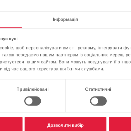
Інформація
крадіжки даних
Зверніть увагу
вує кукі
okie, щоб персоналізувати вміст і рекламу, інтегрувати фу
На основі мови вашого браузера ми визначили мову веб-
и також передаємо нашим партнерам із соціальних мереж, ре
сайту.
ористуєтеся нашим сайтом. Вони можуть поєднувати її з іншо
и під час вашого користування їхніми службами.
Це правильно, чи ви хотіли б змінити мову?
ендуємо
Продовжуйте
Зміна
Привілейовані
Статистичні
адіжки даних
Дозволити вибір