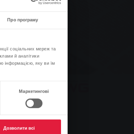
Про програму
нкції соціальних мереж та
клами й аналітики
ю інформацією, яку ви їм
Маркетингові
Дозволити всі