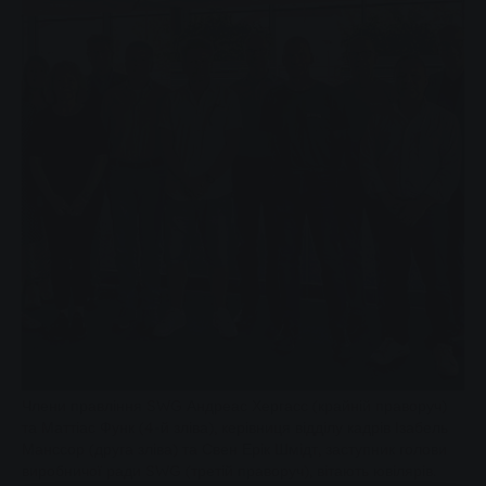
Члени правління SWG Андреас Хергасс (крайній праворуч)
та Маттіас Функ (4-й зліва), керівниця відділу кадрів Ізабель
Манссор (друга зліва) та Свен Ерік Шмідт, заступник голови
виробничої ради SWG (третій праворуч), вітають ювілярів.