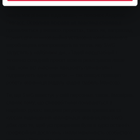
досягти. У завданнях, які ми виконуємо щодня, успіх
залежить від ефективної співпраці — дедалі частіше
навіть між різними відділами», — пояснює Андреас
Гергасс. Особливо яскраво ця практика співпраці
проявляється у великих проєктах, таких як, наприклад,
PowerLahn — інноваційна установка комбінованого
виробництва електроенергії та тепла, яку SWG
запустить у найближчі дні. «Такий масштабний і
технічно складний проєкт можна реалізувати лише
тоді, коли всі учасники працюють пліч-о-пліч і
підтримують одне одного», — так описує принцип
роботи керівниця відділу кадрів Ізабель Манссор.
Те, що SWG інвестує у свій персонал, також, ймовірно,
сприяє тому, що співробітники почуваються в
надійних руках: завдяки регулярним тренінгам та
курсам підвищення кваліфікації керівництво SWG
дбає про те, щоб усі працівники були в курсі останніх
професійних досягнень і мали можливість особистого