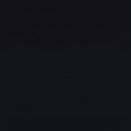
Новини
SWG вшановує ювілярів
Комунальне підприємство міста Гіссен
відзначає багаторічні ювілеї роботи семи своїх
співробітників.
0
You are here:
Головна сторінка
SWG вшановує ювілярів
23.06.2026
SWG вшановує ювілярів та
ювілярок