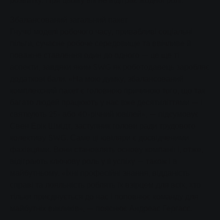
розвитку. При цьому вік не відіграє жодної ролі.
Збалансований загальний пакет
Гнучкі моделі робочого часу, привабливі соціальні
пільги, сучасне робоче середовище та ввічливе й
поважне ставлення один до одного — це ще ті
аспекти, завдяки яким SWG як роботодавець заробляє
додаткові бали. «На мою думку, збалансований
комплексний пакет є головною причиною того, що так
багато людей працюють у нас вже десятиліттями — і
святкують 25- або 40-річний ювілей», — підсумовує
Свен Ерік Шмідт, заступник голови ради трудового
колективу SWG. Саме ці ювіляри є досвідченими
фахівцями. Вони становлять основу компанії і, отже,
відіграють ключову роль у її успіху — також і в
майбутньому. «Їхні професійні знання, відданість
справі та лояльність роблять їх взірцем для всіх, хто
тільки приєднується до нас і поповнює команду для
майбутніх викликів», — пояснює Андреас Гергасс.