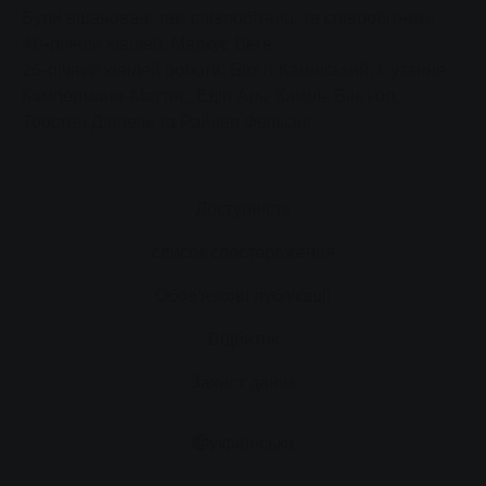
Були вшановані такі співробітниці та співробітники
40-річний ювілей: Маркус Веге
25-річний ювілей роботи: Біргіт Камінський, Сузанне
Камперманн-Маттес, Едіп Аль, Каміль Бінгьол,
Торстен Діппель та Райнер Фельсінг
Доступність
список спостереження
Обов'язкові публікації
Відбиток
Захист даних
українська