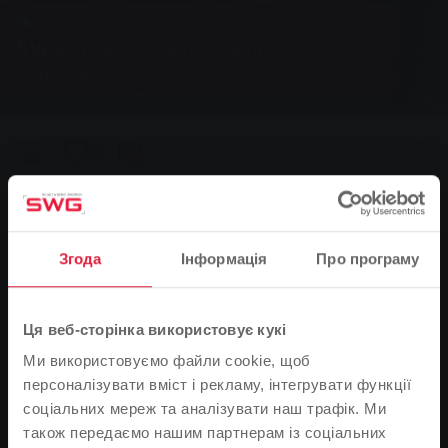
Ванни, Енергія, Новини
SWG винагороджує учасників
опитування
0
You are here:
Головна сторінка
SWG винагороджує учасників опитування
29.09.2016
Згода
Інформація
Про програму
Ця веб-сторінка використовує кукі
Ми використовуємо файли cookie, щоб
персоналізувати вміст і рекламу, інтегрувати функції
соціальних мереж та аналізувати наш трафік. Ми
також передаємо нашим партнерам із соціальних