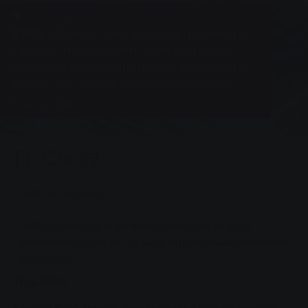
Група, Новини
SWG утримує ціни на електроенергію
та воду незмінними, ціни на газ та
централізоване опалення зростають
Клієнти SWG можуть очікувати нові ціни на
початку року
0
You are here:
Головна сторінка
SWG утримує ціни на електроенергію та воду
незмінними, ціни на газ та централізоване опалення
зростають
17.12.2004