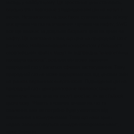
місяць у майбутньому. Це зростання ціни становить
близько 9% і пов'язане з підвищенням цін на мазут з
весни. Незважаючи на зростаючі сумніви щодо зв'язку
між цінами на газ та опалення і цінами на нафту, SWG
все ще вважає за доцільне базувати ціни на цінах на
нафту. Це пов'язано з тим, що ціна на природний газ є
ринковою. Найважливішим конкурентом у більшості
європейських країн є мазут як відповідна "енергетична
провідна валюта", оскільки він може замінити
природний газ у багатьох сферах застосування. Тому
природний газ не може відокремитися від цінових змін
на ринках первинних енергоносіїв. Підвищення цін на
природний газ і централізоване теплопостачання
неминуче, якщо ціна на мазут зростає, як це сталося
цього року. "Навіть з новими цінами на газ та
опалення нам не потрібно буде ухилятися від
порівняння з конкурентами. Тому що наші ціни і
надалі залишатимуться конкурентоспроможними", -
каже Зікманн.