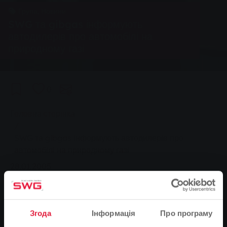
Група, Новини
SWG та gibgas інформують
автодилерів про автомобілі на
природному газі
0
You are here:
Головна сторінка
SWG та gibgas інформують автодилерів про
автомобілі на природному газі
28.01.2005
Згода
Інформація
Про програму