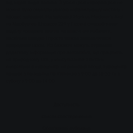
від інших видів палива. З усією цією інформацією не
можна було оминути увагою найважливішу частину -
процес заправки. На заправці Markus Mederer's Aral
на Марбургер Штрассе 229 у Гіссені співробітники
відділу продажів змогли на власні очі побачити,
наскільки швидко і просто можна заправлятися
природним газом. Усі бажаючі можуть отримати
додаткову інформацію про автомобілі, що працюють
на природному газі, у консультантів з питань
енергетики в інфоцентрі на ринковій площі. Інфоцентр
працює з понеділка по п'ятницю з 9:00 до 18:00 та в
суботу з 9:00 до 14:00.
Доступність
список спостереження
Обов'язкові публікації