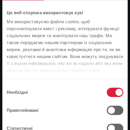
Ця веб-сторінка використовує кукі
Ми використовуємо файли cookie, щоб
персоналізувати вміст і рекламу, інтегрувати функції
соціальних мереж та аналізувати наш трафік. Ми
також передаємо нашим партнерам із соціальних
мереж, реклами й аналітики інформацію про те, як ви
користуєтеся нашим сайтом. Вони можуть поєднувати
її з іншою інформацією, яку ви їм надали або яку вони
Зверніть увагу
зібрали під час вашого користування їхніми
службами.
На основі мови вашого браузера ми визначили
Вибір
мову веб-сайту.
Необхідні
згоди
У середу 15 продавців з автосалонів Neils und Kraft,
Це правильно, чи ви хотіли б змінити мову?
Auto Rauch GmbH, Schwammel und Gnau, Autohaus
Gießen та Auto Mahr прийняли запрошення
Привілейовані
Stadtwerke Gießen AG (SWG) на інформаційний захід,
Продовжуйте
Зміна
присвячений автомобілям на природному газі та
Статистичні