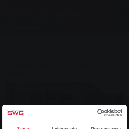
Група, Новини
SWG пожертвували гроші на
альпіністський каркас
0
You are here:
Головна сторінка
SWG пожертвували гроші на альпіністський каркас
21.03.2013
Згода
Інформація
Про програму