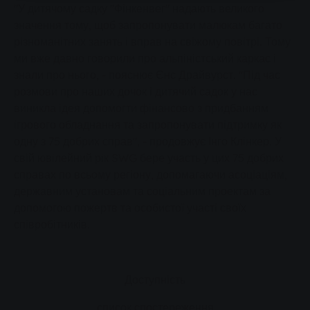
"У дитячому садку "Фінкенвег" надають великого
значення тому, щоб запропонувати малюкам багато
різноманітних занять і вправ на свіжому повітрі. Тому
ми вже давно говорили про альпіністський каркас і
знали про нього, - пояснює Єнс Драйвурст. "Під час
розмови про наших дочок і дитячий садок у нас
виникла ідея допомогти фінансово з придбанням
ігрового обладнання та запропонувати підтримку як
одну з 75 добрих справ", - продовжує Інго Клінкер. У
свій ювілейний рік SWG бере участь у цих 75 добрих
справах по всьому регіону, допомагаючи асоціаціям,
державним установам та соціальним проектам за
допомогою пожертв та особистої участі своїх
співробітників.
Доступність
список спостереження