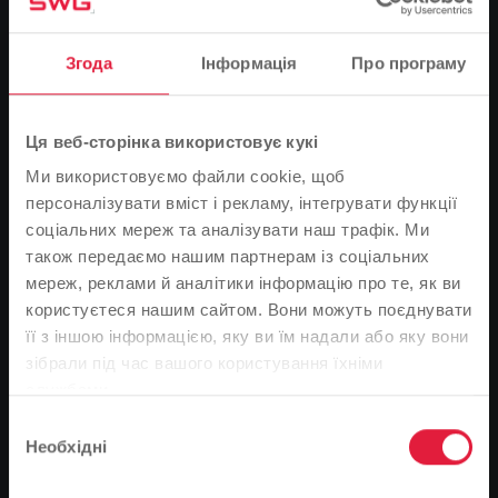
Згода
Інформація
Про програму
Ця веб-сторінка використовує кукі
Ми використовуємо файли cookie, щоб
персоналізувати вміст і рекламу, інтегрувати функції
соціальних мереж та аналізувати наш трафік. Ми
також передаємо нашим партнерам із соціальних
мереж, реклами й аналітики інформацію про те, як ви
користуєтеся нашим сайтом. Вони можуть поєднувати
її з іншою інформацією, яку ви їм надали або яку вони
Зверніть увагу
зібрали під час вашого користування їхніми
Von links: Aziz Kartal, Vorsitzender des FC Turabdin-Babylon
службами.
На основі мови вашого браузера ми визначили
Pohlheim e.V., Stephanie Orlik vom SWG-Marketing und Ulli
Вибір
Boos, SWG-Unternehmenssprecher, freuen sich auf die
мову веб-сайту.
Необхідні
Zusammenarbeit.
згоди
SWG підтримує футболістів-
Це правильно, чи ви хотіли б змінити мову?