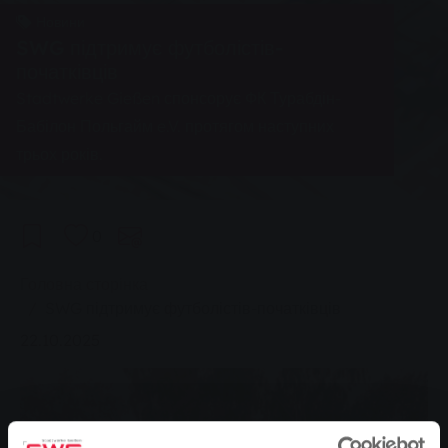
Новини
SWG підтримує футболістів-
початківців
Stadtwerke Gießen спонсорує ФК Турабдін-
Бабілон Польгайм e.V. протягом наступних
трьох років.
0
You are here:
Головна сторінка
SWG підтримує футболістів-початківців
22.10.2025