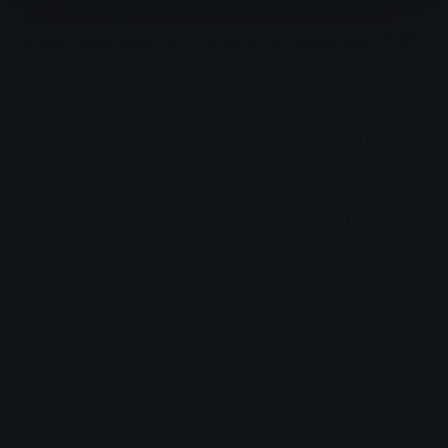
згуртованості. Прес-секретар компанії Уллі Боос з
нетерпінням чекає на співпрацю та підкреслює: "З ФК
Турабдін-Бабілон Польхайм ми підтримуємо клуб,
який не лише успішно виступає у спорті, але й
прихильний до соціально важливих цінностей, таких
як повага та командний дух, через свою роботу з
молоддю".
Сезон 2024/25 став особливо знаковим: перша
команда здобула чемпіонство в лізі Гессен-Мітте та
відсвяткувала вихід до Гессенліги, а друга команда та
молодіжний відділ також досягли успіху. "Я
неймовірно пишаюся нашою відданою командою. Ми
дуже раді, що потрапили до Гессенліги. Тепер ми
повинні довести, що ми заслужили цей успіх і
прийшли, щоб залишитися. Ми раді, що Stadtwerke
Giessen є нашим сильним партнером на цьому
шляху", - пояснює Крістіан Меммарбахі, спортивний
директор ФК
"
Турабдін-Бабілон Польхайм е.В.".