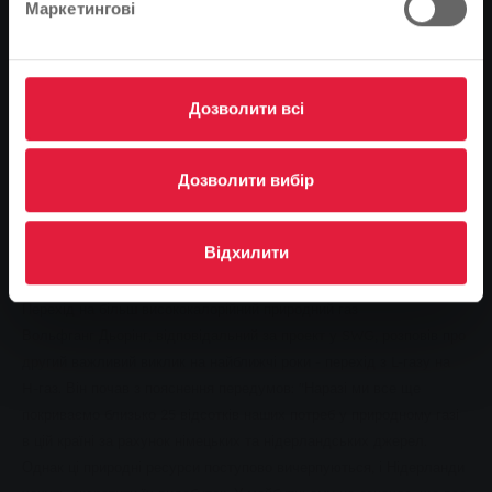
Маркетингові
Однією з тем заходу в Кляйнліндені був новий Закон про
експлуатацію точок обліку. "Закон нещодавно набув чинності і
регулює, серед іншого, встановлення та використання "розумних"
лічильників. Нова технологія має бути встановлена та
Дозволити всі
використана повсюдно до 2032 року", - пояснив Міхаель Байєр,
керівник групи з питань експлуатації точок обліку в SWG. На його
думку, тісна співпраця між монтажними компаніями та мережевою
Дозволити вибір
дочірньою компанією SWG, Mittelhessen Netz GmbH (MIT.N),
відіграватиме вирішальну роль у забезпеченні безперебійної
Відхилити
роботи.
Перехід на більш висококалорійний природний газ
Вольфганг Дьорінг, відповідальний за проект у SWG, розповів про
другий важливий виклик на найближчі роки - перехід з L-газу на
H-газ. Він почав з пояснення передумов: "Наразі ми все ще
покриваємо близько 25 відсотків наших потреб у природному газі
в цій країні за рахунок німецьких та нідерландських джерел.
Однак ці природні ресурси поступово вичерпуються, і Нідерланди