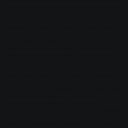
хочуть скоротити їх видобуток. У майбутньому це означає, що все
більше і більше палива доведеться імпортувати з Росії, Норвегії
або Близького Сходу".
Це не обійдеться без наслідків. Якщо в майбутньому з Росії до
Німеччини буде надходити більше газу, це вимагатиме значних
інвестицій в мережу: Майже 300 кілометрів трубопроводів і
численні компресорні станції мають бути побудовані або
переобладнані. Це не єдина перешкода. До 5,6 мільйона газових
котлів, проточних водонагрівачів, плит і бойлерів у близько 4,5
мільйона німецьких домогосподарств також доведеться
переобладнати - все більше на півночі і заході країни. Вольфганг
Дьорінг пояснив причину цього: "Так званий L-газ з вітчизняних та
голландських родовищ має нижчий вміст енергії, ніж так званий
H-газ з Росії та Норвегії. У кожній області мережі трубами протікає
виключно той чи інший вид палива - на півночі та заході
Німеччини частіше використовується скраплений газ".
Монтажники повинні відповідним чином налаштувати всі прилади
в домогосподарстві. У більшості випадків достатньо замінити
форсунки, змінити електронні налаштування або відрегулювати