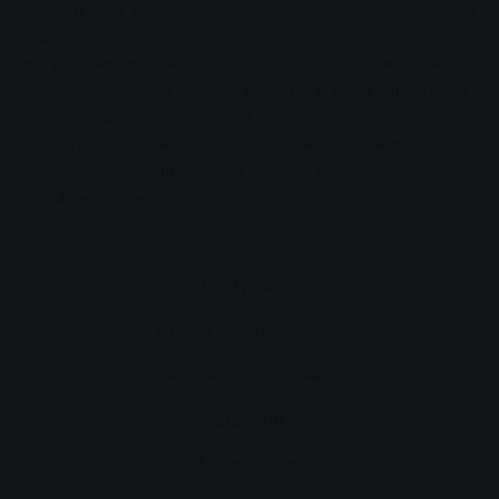
подачу повітря. Кількість приблизно 450 000 переобладнань на рік
лише в одній Німеччині ілюструє масштаб і важливість проекту. У
зоні дії мережі Mittelhessen Netz GmbH це стосується близько 35
000 домогосподарств. "У 2019 та 2020 роках настане наша черга -
спочатку в Штауфенберзі, а потім і в решті території мережі.
Клієнти вчасно дізнаються від нас та наших компаній-партнерів,
коли саме мають бути проведені необхідні роботи", - сказав
Вольфганг Дьорінг.
Доступність
список спостереження
Обов'язкові публікації
Відбиток
Захист даних