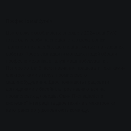
Професії з майбутнім
Цього року є особливість: вперше у 2024 році SWG
готує одну особу на спеціаліста з мехатроніки
транспортних засобів, що спеціалізується на кузовних
роботах. Троє з сімнадцяти молодих людей обрали
професію механіка в галузі машинобудування.
П'ятеро хотіли б після навчання працювати техніками-
електроніками в галузі промислового
машинобудування. Двоє починають працювати
доглядачами в басейні, а троє навчаються на
промислових діловодів. Один ІТ-спеціаліст з
системної інтеграції та двоє техніків з мехатроніки
автотранспорту доповнюють команду.