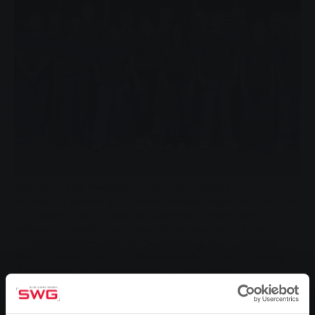
Siebzehn junge Menschen haben am 1. August ihre
Ausbildung bei den Stadtwerken Gießen begonnen. Von links
nach rechts: Leon Zörkler (Anlagenmechaniker), Timo-
Andreas Schmidt (Elektroniker für Betriebstechnik), Kilian
Kraft (Fachinformatiker für Systemintegration), Jolanda
Bock (Fachangestellte für Bäderbetriebe), Louis Schneider
(Elektroniker für Betriebstechnik), Hadis Metanat
(Fachangestellte für Bäderbetriebe), Gökcan Aygün
(Anlagenmechaniker), Milena Lenz (Industriekauffrau),
Fabrice L‘Epine (Kraftfahrzeugmechatroniker – Fachrichtung