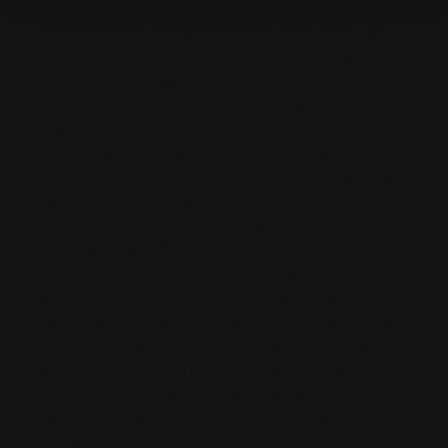
вони знайомляться один з одним і з компанією SWG, а
також отримують уявлення про основні теми, що
стосуються їхньої кар'єри. Програма включає в себе,
наприклад, захист даних та ІТ-тренінги, проектну
роботу в навчальній майстерні, телефонні тренінги,
права та обов'язки під час навчання, тренінги з
охорони праці та управління охороною здоров'я на
підприємстві. "Наш вступний курс дає молодим людям
відчуття безпеки перед тим, як вони почнуть
працювати у своїх відділах на наступному етапі", -
ділиться досвідом Ванесса Лішке. Стажери, які вже
працюють у SWG протягом одного-двох років,
традиційно допомагають організувати стартовий
тиждень. Цього разу це завдання взяли на себе двоє
промислових клерків з 2-го року навчання. "Наші
старші стажери люблять користуватися можливістю
долучитися, взяти на себе відповідальність і
продемонструвати свої організаторські здібності", -
каже Ванесса Лішке.