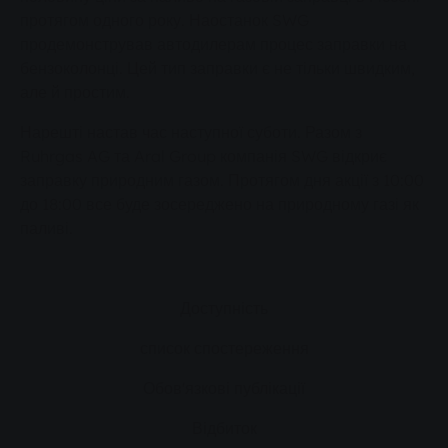
протягом одного року. Наостанок SWG
продемонстрував автодилерам процес заправки на
бензоколонці. Цей тип заправки є не тільки швидким,
але й простим.
Нарешті настав час наступної суботи. Разом з
Ruhrgas AG та Aral Group компанія SWG відкриє
заправку природним газом. Протягом дня акції з 10:00
до 18:00 все буде зосереджено на природному газі як
паливі.
Доступність
список спостереження
Обов'язкові публікації
Відбиток