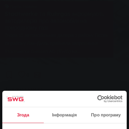
Група, Новини
Stadtwerke та Ruhrgas інформують
автодилерів про автомобілі на
природному газі
Вчора 15 автомобільних дилерів з району Гіссен
та району Лан-Ділль прийняли запрошення
Stadtwerke Giessen AG (SWG) на
інформаційний захід, присвячений
транспортним засобам на природному газі та
0
їхнім ринковим можливостям.
You are here:
Головна сторінка
Stadtwerke та Ruhrgas інформують автодилерів про
автомобілі на природному газі
Згода
Інформація
Про програму
26.03.2004