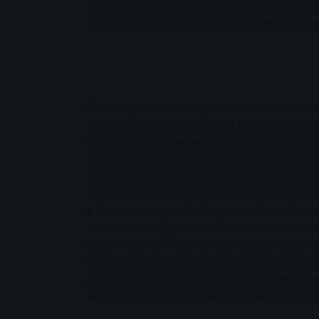
Stadtwerke Gießen продовжує свою кампан
2024 році. Цього року її розпочинає 1-й луч
Спочатку призначені для полювання, столі
зброя для ведення війни на великих відстан
спортивним спорядженням у багатьох різни
пройшли дивовижний розвиток, сформували 
модними. Все більше людей відкривають для 
у цьому регіоні, теж. 180 ентузіастів-лучни
в 1-му лучному клубі Giessen e. V., щоб по
змаганнями, відпочити або насолодитися 
на лучному полі або просто заради задоволе
найважливішою причиною для 18 дітей та під
до 17 років, які сьогодні стріляють у великі
червоними кільцями навколо жовтого кола м