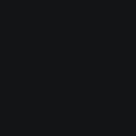
влучень. А для того, щоб підтримувати необ
сила практично у всіх частинах тіла", - поя
Фольк.
Ще більше позитиву
Те, що може здивувати більшість неспеціалі
спалює багато калорій, а отже, є тренуван
Причину цього легко пояснити: лучникам д
польоти стріл від мішені. Пішки. У звичайн
олімпійській дисципліні вони можуть легко п
Мозок також потребує багато енергії. "Здатн
відволіктися - ключовий фактор успіху в н
спорту", - додає Йорг Хайнеманн.
І навпаки, це означає, що регулярна стріль
здатності до концентрації. "Ефект, який ос
молоддю", - каже керівник молодіжної служ