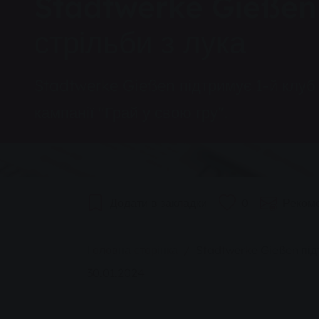
Stadtwerke Gießen 
стрільби з лука
Stadtwerke Gießen підтримує 1-й клуб
кампанії "Грай у свою гру".
Додати в закладки
0
Реком
You are here:
Головна сторінка
Stadtwerke Gießen підт
30.01.2024