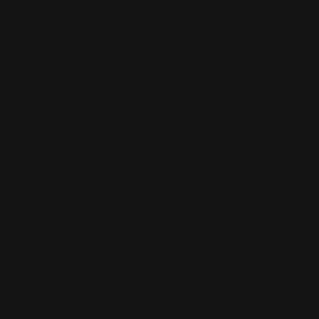
тривалість, також говорить
го виду спорту. Почати
, і часто це пов'язано з
ної досконалості, з
увань - зазвичай протягом
 лука приваблює своїм
же кожен може розважатися
ть не відіграє жодної ролі,
 реакція не потрібні.
альна можливість для людей
алідний візок - це просто
 спорту, де це можливо.
лодіжна робота в 1. BSC