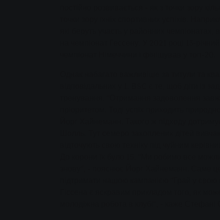
постійно розвивається - як з точки зору кільк
точки зору їхніх спортивних успіхів. Наприк
які беруть участь у районних чемпіонатах,
на чемпіонат Гессену. У 2021 році 13-річни
чемпіонат Німеччини і фінішував у топ-20.
Однак набагато важливіше за титули та ква
відповідальних у 1. BSC є те, щоб діти із 
тренування. "Отримання задоволення зав
пріоритетом. Тоді успіх приходить природно
Йорг Хайнеманн. Такого ж підходу дотримує
Шолль. Тут семеро захоплених дітей вивча
відточують свою техніку під чуйним керівни
До корони їх було 15. "Ми робимо все можл
знову", - пояснює Йорг Хайнеманн. Саме ц
підтримати нашою кампанією "Грай у свою г
Гіссена є яскравим прикладом того, як мо
молодіжна робота в клубі", - каже Стефані 