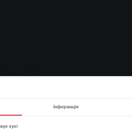
ми", - каже д-р Томас
Jörg Heinemann.
Наш вид спорту також має
 благополуччя". Саме цей
ю, чому Stadtwerke Gießen
анії "Play your game". "Ми
стрільби з лука отримують
ефані Орлік, відповідальна
нія передала 1-му БСК
ь, захисне спорядження від
вартістю близько 1 000
оєю заявкою і були
дуже добре
ярних дегустаційних курсів
неджер Йорг Хайнеманн.
Інформація
Зверніть увагу
вує кукі
рільбі з лука, вам, звісно,