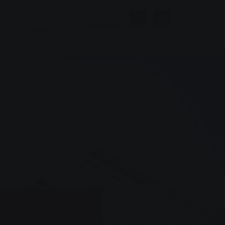
а
Лазні та
Компанія
велнес