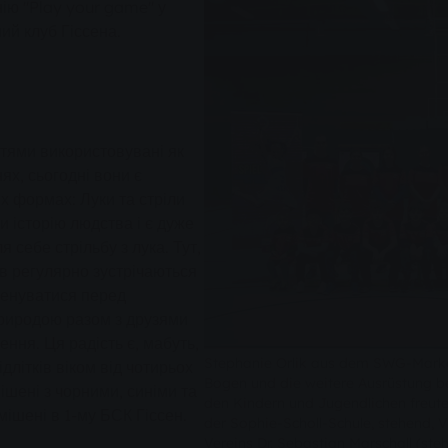
ію "Play your game" у
ний клуб Гіссена.
ттями використовувані як
ях, сьогодні вони є
х формах: Луки та стріли
історію людства і є дуже
себе стрільбу з лука. Тут,
ків регулярно зустрічаються
тренуватися перед
природою разом з друзями
ння. Ця радість є, мабуть,
Stephanie Orlik aus dem SWG-Market
літків віком від чотирьох
Bogen und die weitere Ausrüstung be
 мішені з чорними, синіми та
den Kindern und Jugendlichen freute
ішені в 1-му БСК Гіссен.
der Sophie-Scholl-Schule, stehend, Vi
Vereins Dr. Sebastian Marschall (ste