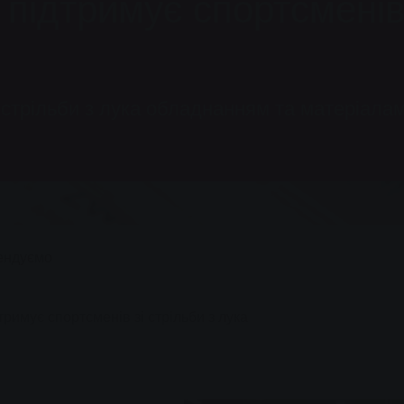
підтримує спортсменів 
 стрільби з лука обладнанням та матеріала
ендуємо
римує спортсменів зі стрільби з лука