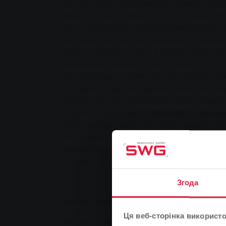
"Багато людей захоплюються луком і стріла
Фольк, перший голова 1-го BSC, і додає: "
багато позитивних наслідків для здоров'я і
вплив на тіло і розум є ключовою причино
(SWG) підтримує 1. BSC в рамках своєї камп
також були здивовані тим, яку користь від 
діти та молодь", - пояснює своє рішення Ст
за проект у відділі маркетингу SWG. Компа
молодіжний лук, різноманітні стріли, мішен
Bogensport Kramer та футболки загальною 
євро. "Ми дуже раді, що змогли вразити св
нагороджені цією пожертвою. Ми можемо 
використовувати матеріал для наших попул
та тренінгів", - підсумовує молодіжний ме
Згода
Просто спробуйте
Ця веб-сторінка використо
Для того, щоб по-справжньому змагатися у ст