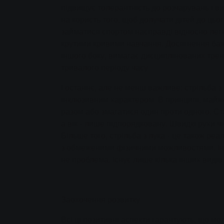
підвищує толерантність до розчарувань і ви
на користь того, щоб долучати дітей до цьо
займатися спортом насправді відносно легко
крутими кривими навчання. Досягнення бажа
іншого боку, вимагає дисциплінованих трен
тривалого періоду часу.
І останнє, але не менш важливе: стрільба з
інклюзивним характером. В принципі, май
разом або змагатися один проти одного. Ста
а вік - лише підпорядковану. Швидкі рухи чи
Більше того, стрільба з лука - це також ре
з обмеженими фізичними можливостями. Інв
не проблема. Існує лише кілька інших видів
Заохочення розвитку
Всі ці позитивні аспекти гарантують, що мо