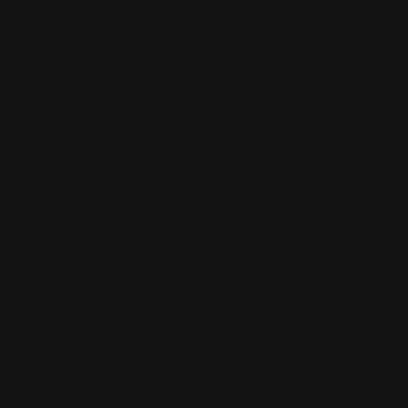
хідну напругу, потрібна
снює зв'язок доктор Томас
стів: Стрільба з лука
ням для метаболізму.
оводиться повторювати
ий змагальний день в
одолати вісім кілометрів.
ість зосередитися і
ашому прекрасному виді
ба з лука також сприяє
обливо важливий у роботі з
би. Той факт, що це також