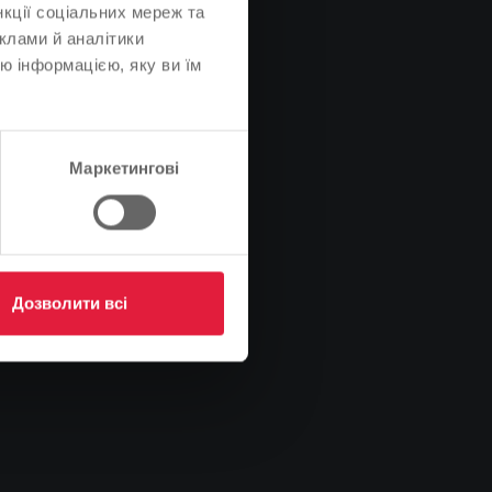
нкції соціальних мереж та
клами й аналітики
ю інформацією, яку ви їм
Маркетингові
Дозволити всі