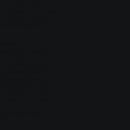
ості молодих членів, так і з
лад, четверо з восьми дітей,
 вже пройшли кваліфікацію
й хлопець пробився на
ліфікацію для
задоволенням приходили на
жди є нашим головним
", - описує основну ідею
ться і клуб при школі Софі
ють важливі основи та
цтвом тренера з 1-го BSC.
иве, щоб досягти цього
е прагнення ми хочемо
ру". 1-й лучний клуб
же виглядати хороша
Орлік.