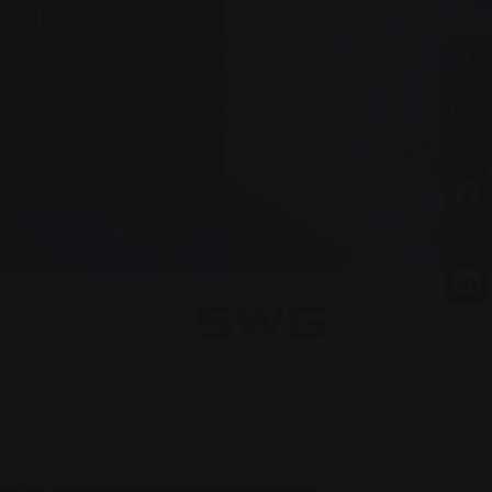
зі
ми в рамках