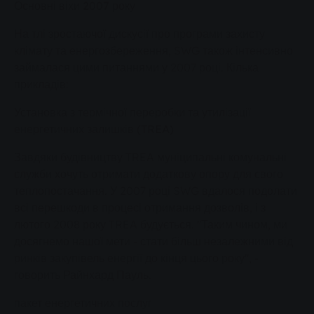
Основні віхи 2007 року
На тлі зростаючої дискусії про програми захисту
клімату та енергозбереження, SWG також інтенсивно
займалася цими питаннями у 2007 році. Кілька
прикладів:
Установка з термічної переробки та утилізації
енергетичних залишків (TREA)
Завдяки будівництву TREA муніципальні комунальні
служби хочуть отримати додаткову опору для свого
теплопостачання. У 2007 році SWG вдалося подолати
всі перешкоди в процесі отримання дозволів, і з
лютого 2008 року TREA будується. "Таким чином, ми
досягнемо нашої мети - стати більш незалежними від
ринків закупівель енергії до кінця цього року", -
говорить Райнхард Пауль.
пакет енергетичних послуг