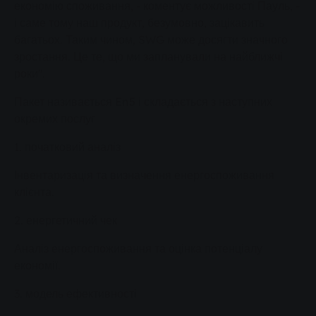
економію споживання, - коментує можливості Пауль, -
і саме тому наш продукт, безумовно, зацікавить
багатьох. Таким чином, SWG може досягти значного
зростання. Це те, що ми запланували на найближчі
роки".
Пакет називається En5 і складається з наступних
окремих послуг
1. початковий аналіз
Інвентаризація та визначення енергоспоживання
клієнта.
2. енергетичний чек
Аналіз енергоспоживання та оцінка потенціалу
економії.
3. модель ефективності