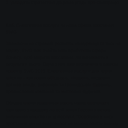
5. укладати стратегічно доцільні угоди про співпрацю.
En5: Енергетичні послуги як нова сфера зростання
SWG
Зважаючи на стрімкий розвиток конкуренції та тиск на
маржу, SWG має знайти нові прибуткові сфери
бізнесу, щоб закрити прогалини, які виникають в
результаті цього. Одна з них вже визначена в рамках
проекту SWG 2015: Енергетичні послуги для групи
клієнтів - житлових об'єднань, лікарень, місцевих
органів влади, районних та громадських будівель,
промислових компаній та житлових будинків.
Обидва члени правління мають намір розпочати
кампанію з продажу по всій землі Гессен з метою
залучення клієнтів на ці послуги. "Особливо в часи
зростання цін на енергоносії не можна обійти значну