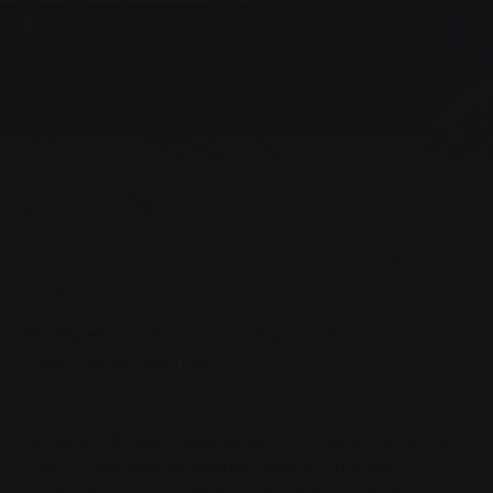
Група, Новини
Щорічна прес-конференція
Stadtwerke Gießen готується до майбутнього зі
стратегічним проектом
0
You are here:
Головна сторінка
Щорічна прес-конференція
27.08.2008
Stadtwerke Gießen готується до майбутнього зі
стратегічним проектом
На щорічній прес-конференції Stadtwerke Gießen AG
(SWG), присвяченій річному балансу, голова