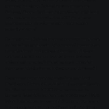
наглядової ради д-р Фолькер Кьольб, генеральний
директор Манфред Зікманн та член правління
Райнхард Пауль представили результати діяльності
комунального підприємства за 2007 рік, а також
висловили свої міркування щодо подальшого
розвитку компанії.
По-перше, пан Зікманн пояснив розвиток результату
від звичайної діяльності. Цей ключовий показник дає
точне уявлення про результат основної діяльності
компанії. Це пов'язано з тим, що він не включає
жодних зовнішніх впливів, які не мають прямого
відношення до фактичної господарської діяльності.
Порівняння результату від звичайної діяльності
Stadtwerke Gießen AG за останні п'ять років показує
постійне зниження. У 2007 році, наприклад, він
становив лише 65% від результату 2003 року, і SWG
очікує подальшого зниження у 2008 році. Основною
причиною цього є те, що зростання витрат останніх