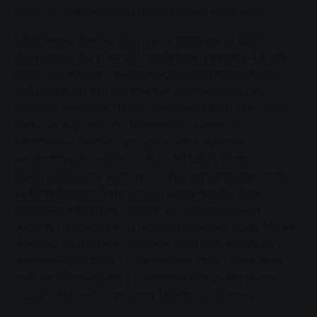
років не було повністю перекладено на клієнтів.
Stadtwerke Gießen AG (SWG) завершила 2007
фінансовий рік з чистим прибутком у розмірі 4,8 млн.
євро. За словами генерального директора компанії,
цей результат був досягнутий виключно завдяки
разовим ефектам. "Наш гарний результат для групи
SWG, до якої входить материнська компанія
Stadtwerke Gießen, а також дочірні компанії
Heizkraftwerk Gießen GmbH, MIT.BUS GmbH,
Elektrizitätswerk Hammermühle Versorgungs GmbH
та Mittelhessen Netz GmbH, характеризується
разовими ефектами, такими як відшкодування
податку на прибуток за період у декілька років. Ми не
можемо припустити, що досягнемо результату на
порівнянному рівні і в наступному році - саме тому
цей чистий прибуток є важливим для майбутнього
нашої компанії", - говорить Манфред Зікманн.