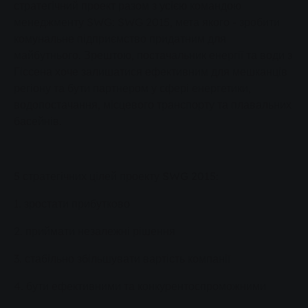
стратегічний проект разом з усією командою
менеджменту SWG: SWG 2015, мета якого - зробити
комунальне підприємство придатним для
майбутнього. Зрештою, постачальник енергії та води з
Гіссена хоче залишатися ефективним для мешканців
регіону та бути партнером у сфері енергетики,
водопостачання, місцевого транспорту та плавальних
басейнів.
5 стратегічних цілей проекту SWG 2015:
1. зростати прибутково
2. приймати незалежні рішення
3. стабільно збільшувати вартість компанії
4. бути ефективними та конкурентоспроможними