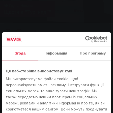
Група, Новини
Щастя в "Турі надії"
0
You are here:
Головна сторінка
Щастя в "Турі надії"
31.01.2012
Згода
Інформація
Про програму
Ця веб-сторінка використовує кукі
Ми використовуємо файли cookie, щоб
персоналізувати вміст і рекламу, інтегрувати функції
соціальних мереж та аналізувати наш трафік. Ми
також передаємо нашим партнерам із соціальних
мереж, реклами й аналітики інформацію про те, як ви
користуєтеся нашим сайтом. Вони можуть поєднувати