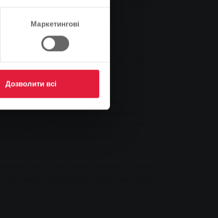
 околиць до відкритого басейну Рінгалле
ляйнліндені відкриються в неділю, 4
Маркетингові
ції плавальних басейнів компанії SWG. За
nlinden тент також забезпечить тінь над
Дозволити всі
можуть користуватися безкоштовним Wi-Fi.
ля гостьового доступу було спрощено.
ти на кнопку "Підключитися зараз". Клієнти
ароль. На відміну від усіх інших
зпочнеться міні-триатлон для молоді віком
я, надіславши електронного листа на адресу