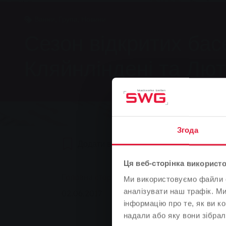
Ванни, Група, Новини
Сезон відкритих бас
Кляйнліндені та Лют
Згода
Додати в закладки
0
Реком
Ця веб-сторінка використо
You are here:
Головна сторінка
Сезон відкритих басейн
Ми використовуємо файли co
аналізувати наш трафік. М
02.06.2017
інформацію про те, як ви к
надали або яку вони зібрал