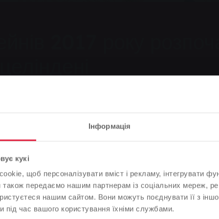
ейнів 2017 року розпоч
целіндені
Інформація
ендуємо
Зверніть увагу
вує кукі
ів 2017 року розпочався у Кляйнліндені та Лютцеліндені
okie, щоб персоналізувати вміст і рекламу, інтегрувати фу
На основі мови вашого браузера ми визначили мову веб-
и також передаємо нашим партнерам із соціальних мереж, ре
сайту.
ористуєтеся нашим сайтом. Вони можуть поєднувати її з іншо
и під час вашого користування їхніми службами.
Це правильно, чи ви хотіли б змінити мову?