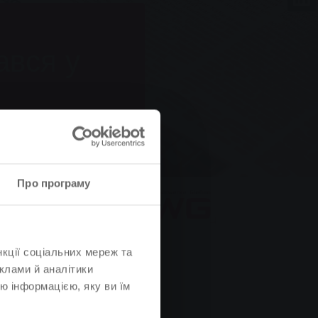
ався у
Про програму
нкції соціальних мереж та
клами й аналітики
ю інформацією, яку ви їм