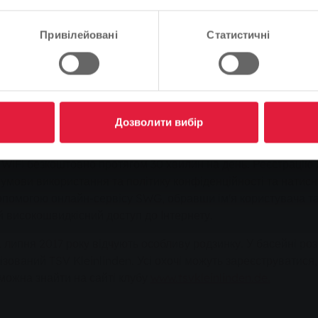
ує 30 градусів, раннє літо приваблює людей з Гіссена та
чався 6 травня, два відкритих басейни в Лютцеліндені та К
Продовжуйте
Зміна
Привілейовані
Статистичні
е погода", - каже Уве Вольбрехт, керівник відділу експлуата
єкти та провела невеликий ремонт. У відкритому басейні Klei
Дозволити вибір
лого року відвідувачі басейнів Kleinlinden та Lützellinden 
Fi безкоштовно протягом 30 хвилин на день. Реєстрацію д
умови використання та політику конфіденційності та натисну
омогою онлайн-сервісу SWG, обравши ім'я користувача та п
 високошвидкісний доступ до Інтернету.
 1 липня 2017 року відчують особливу родзинку. У басейні ро
анізований TSV Kleinlinden. Усі охочі можуть зареєструватис
можна знайти на сайті клубу
www.tsvkleinlinden.de.