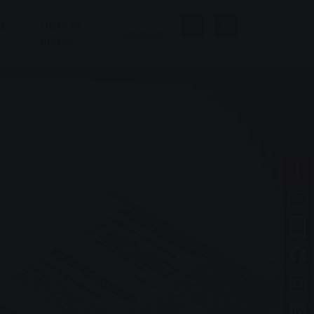
а
Лазні та
Компанія
велнес