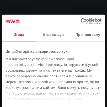
Skip to main content
Skip to page footer
Згода
Інформація
Про програму
Ця веб-сторінка використовує кукі
Ми використовуємо файли cookie, щоб
персоналізувати вміст і рекламу, інтегрувати функції
соціальних мереж та аналізувати наш трафік. Ми
також передаємо нашим партнерам із соціальних
мереж, реклами й аналітики інформацію про те, як ви
користуєтеся нашим сайтом. Вони можуть поєднувати
її з іншою інформацією, яку ви їм надали або яку вони
Зверніть увагу
зібрали під час вашого користування їхніми
службами.