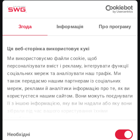
Ванни, Група, Новини
Сауна в критому басейні Ringallee в
роботі
Згода
Інформація
Про програму
0
Ця веб-сторінка використовує кукі
Ми використовуємо файли cookie, щоб
You are here:
Головна сторінка
персоналізувати вміст і рекламу, інтегрувати функції
Сауна в критому басейні Ringallee в роботі
соціальних мереж та аналізувати наш трафік. Ми
20.08.2013
також передаємо нашим партнерам із соціальних
мереж, реклами й аналітики інформацію про те, як ви
Відвідувачі критого басейну Ringallee можуть плавати
користуєтеся нашим сайтом. Вони можуть поєднувати
на своїх дистанціях з 12 серпня, а нещодавно вони
її з іншою інформацією, яку ви їм надали або яку вони
знову змогли скористатися сауною. Початок сезону
Зверніть увагу
зібрали під час вашого користування їхніми
було відкладено на кілька днів через пожежу у
службами.
На основі мови вашого браузера ми визначили
відкритій сауні в липні та подальші роботи з ліквідації
Вибір
наслідків пожежі. "Сауна під відкритим небом
мову веб-сайту.
Необхідні
згоди
залишається зачиненою, оскільки ми повинні повністю