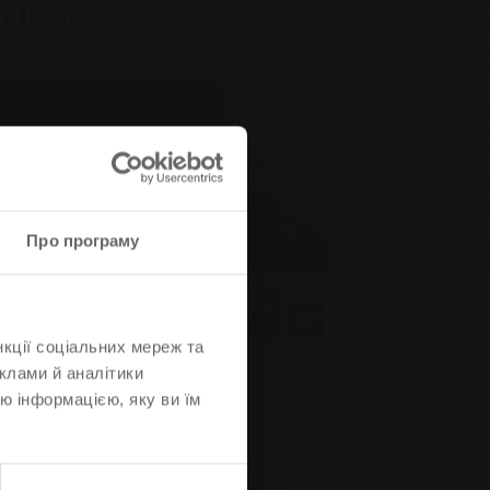
чання
аер Вег та
Про програму
нкції соціальних мереж та
клами й аналітики
ю інформацією, яку ви їм