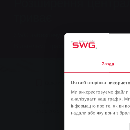
Розширення централ
триває
SWG забезпечує централізованим тепл
Вільгельмштрассе.
Згода
Додати в закладки
0
Реком
Ця веб-сторінка використо
Ми використовуємо файли co
You are here:
аналізувати наш трафік. М
Головна сторінка
Розширення централіз
інформацію про те, як ви к
03.06.2026
надали або яку вони зібрал
Вибір