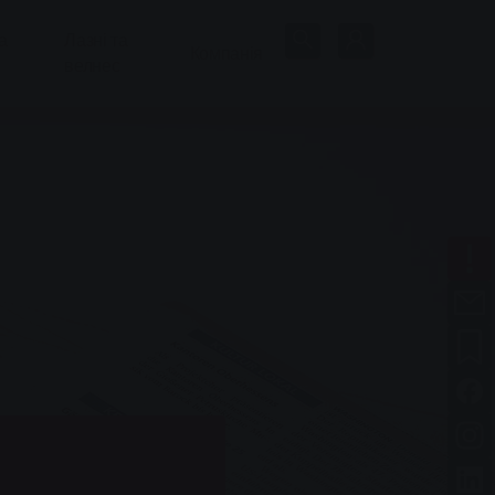
а
Лазні та
Компанія
велнес