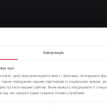
ізованого теплопоста
опостачанням частину вулиць Альтер Ветцл
Інформація
ендуємо
Зверніть увагу
вує кукі
okie, щоб персоналізувати вміст і рекламу, інтегрувати фу
На основі мови вашого браузера ми визначили мову веб-
и також передаємо нашим партнерам із соціальних мереж, ре
сайту.
ованого теплопостачання триває
ористуєтеся нашим сайтом. Вони можуть поєднувати її з іншо
и під час вашого користування їхніми службами.
Це правильно, чи ви хотіли б змінити мову?