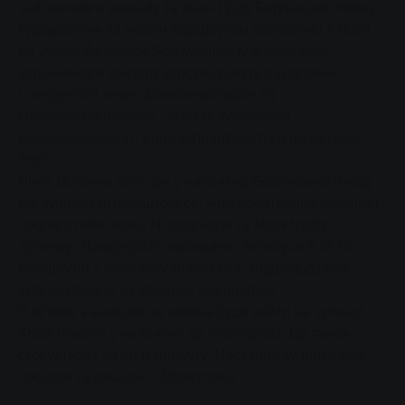
залізничного вокзалу та лінія 12 до Берлінської площі
курсуватиме за новим маршрутом приблизно з 11:00
до 20:00. Автобуси 5-го маршруту в напрямку
залізничного вокзалу курсуватимуть від зупинки
Landgericht через Мольткештрассе та
Грюнбергерштрассе. Замість зупинки на
Behördenzentrum вони зупинятимуться на Berliner
Platz.
Лінія 12 почне свій рух у напрямку Берлінської площі
від зупинки Штайнштрассе. Альтернативний маршрут
пролягатиме через Nordanlage та Marktplatz.
Зупинку "Ландгеріхт" скасовано. Автобуси 5 та 12
маршрутів у напрямку Візека та Сандфельдшуле
курсуватимуть за звичним маршрутом.
У зв'язку з заходом не можна буде вийти на зупинці
Stadttheater у напрямку до Marktplatz. Це також
стосується і 24-го маршруту. Наступна зупинка для
посадки та висадки - Марктплац.