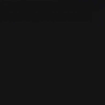
Новини
Розклад руху автобусів на міському
святі
0
You are here:
Головна сторінка
Розклад руху автобусів на міському святі
14.08.2018
Цього року на відвідувачів фестивалю міста Гіссен
знову чекає вражаюча програма: музика під
відкритим небом, культура, безліч кулінарних
шедеврів і відкрита неділя. Stadtwerke Gießen
забезпечить комфортну подорож додому. З 17 по 19
серпня буде діяти спеціальний розклад з нічними
рейсами.