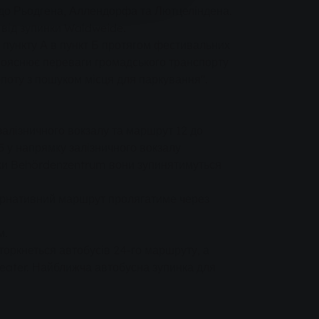
ся до Рьодгена, Аллендорфа та Лютцеліндена.
 від зупинки Waldweide.
 пункту А в пункт Б протягом фестивальних
- пояснює переваги громадського транспорту
поту з пошуком місця для паркування".
 залізничного вокзалу та маршрут 12 до
5 у напрямку залізничного вокзалу
инки Behördenzentrum вони зупинятимуться
ьтернативний маршрут пролягатиме через
м.
торкнеться автобусів 24-го маршруту, а
theater. Найближча автобусна зупинка для