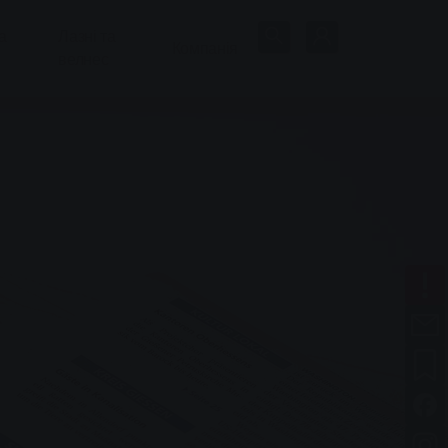
а
Лазні та
Компанія
велнес