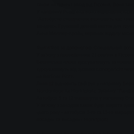
також на північ і захід від Гіссена. Вона 
У напрямку Рьодгена воно відправляється 
"Автобусне сполучення економить час і не
вихідних. Груповий денний квиток для групи
Анна Мюллер-Кройц, керівник відділу місц
Run'n'Roll за допомогою: Спеціальний розк
У зв'язку з проведенням 21 серпня в Гіссені
Берлінської площі курсуватимуть за новим 
курсуватимуть від зупинки Landgericht чер
на Berliner Platz.
Лінія 12 відновить свій рух у напрямку Бе
Nordanlage та Marktplatz. Зупинку "Ландге
Автобуси 5 та 12 маршрутів у напрямку Ві
У зв'язку з заходом також буде закрита зуп
цього року - автобусів 3-го та 13-го маршр
посадки та висадки - Marktplatz.
Інформація по телефону та в Інтернеті