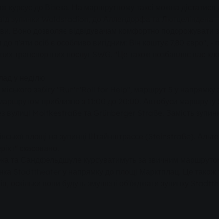
також курсує до Візека. На маршрутному таксі можна дістати
від зупинки Waldstadion, до Аллендорфа та Лютцеліндена -
рви. Воно дозволяє відвідувачам комфортно подорожувати з
 до п'яти осіб є особливо вигідним: Він коштує 7,80 євро", 
евих транспортних послуг SWG. "Це також позбавляє вас кло
лад у неділю
 міського забігу "Run'n'Roll for Help", маршрут 5 у напрямку
маршрутом приблизно з 11:00 до 20:00. Автобуси маршруту 
ез вулиці Moltkestraße та Grünberger Straße. Замість зуп
рлінської площі на зупинці Штайнштрассе (Steinstraße). Ал
ріхт" скасовано.
зека та Сандфельдшуле курсуватимуть за звичним маршруто
инка Stadttheater у напрямку до площі Марктплац. Це також 
утів, оскільки вони будуть змушені об'їжджати зупинку Stadt