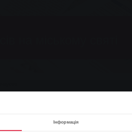
ів на міському святі
ендуємо
 на міському святі
Інформація