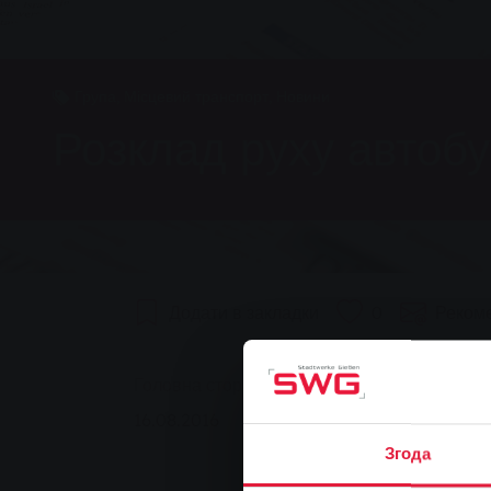
Група, Місцевий транспорт, Новини
Розклад руху автобус
Додати в закладки
0
Реком
You are here:
Головна сторінка
Розклад руху автобусів
16.08.2016
Згода