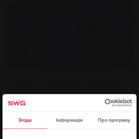
Abschlussfoto der Teilnehmer und Referenten des
Praxisworkshops „Kommunikation“ – organisiert vom
Kreisfeuerwehr- verband Gießen und den Stadtwerken
Gießen
Добре підготовлені, коли йдеться про зв'язки з
громадськістю - це стосується прес-секретарів та
керівників пожежних команд регіону. У суботу, 13
Згода
Інформація
Про програму
вересня, вони взяли участь у практичному семінарі
на тему "Комунікація", організованому Асоціацією
пожежних команд Гіссенського району та