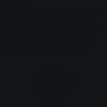
професіоналів.
"Багато семінарів та програм підвищення кваліфікації
пропонують хороший зміст, але залишаються на
теоретичному рівні. Сьогоднішній день ще раз показав
це: Ніщо не може зрівнятися з власним досвідом.
Збагачений цінними порадами експертів, він є
найкращою підготовкою до серйозних викликів або
повсякденних завдань", - підкреслив Уллі Боос.
Доступність
список спостереження
Обов'язкові публікації
Відбиток
Захист даних