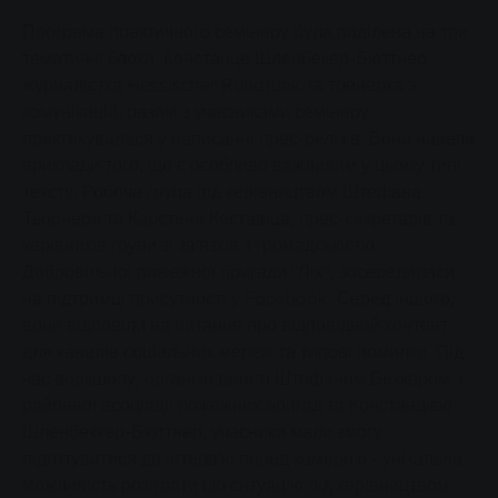
Програма практичного семінару була поділена на три
тематичні блоки. Констанце Шленбекер-Бюттнер,
журналістка Hessischer Rundfunk та тренерка з
комунікацій, разом з учасниками семінару
практикувалася у написанні прес-релізів. Вона навела
приклади того, що є особливо важливим у цьому типі
тексту. Робоча група під керівництвом Штефана
Тьорнера та Карстена Кеставіца, прес-секретарів та
керівників групи зі зв'язків з громадськістю
Добровільної пожежної бригади "Ліх", зосередилася
на підтримці присутності у Facebook. Серед іншого,
вони відповіли на питання про відповідний контент
для каналів соціальних мереж та типові помилки. Під
час воркшопу, організованого Штефаном Беккером з
районної асоціації пожежних бригад та Констанцією
Шленбеккер-Бюттнер, учасники мали змогу
підготуватися до інтерв'ю перед камерою - унікальна
можливість розіграти цю ситуацію під керівництвом