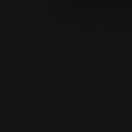
обслуговування клієнтів Stadtwerke Gieße
благодійний вечір важливою подією. "Завд
місцеві клуби можуть збільшити свої часто 
їм більше грошей, зокрема, на необхідні пок
підкреслює співробітниця SWG, яка живе в
дітьми та чоловіком. Мелані Ліпперт добре
у Лолларі - з власного досвіду роботи в якос
тренера в молодіжному та народному танц
Зальцбьодена, а також як мати двох активн
донька танцює в молодіжному та народном
Зальцбьодена, а син грає у футбол за фут
Оденхаузена.
Обидва клуби були раді додатковим доходам
останні роки. Серед іншого, молодіжний т
колектив використав гроші на придбання н
для виступів та на оплату автобусних поїз
змогла замінити футболки, сітки та м'ячі, а
підвищенні кваліфікації.