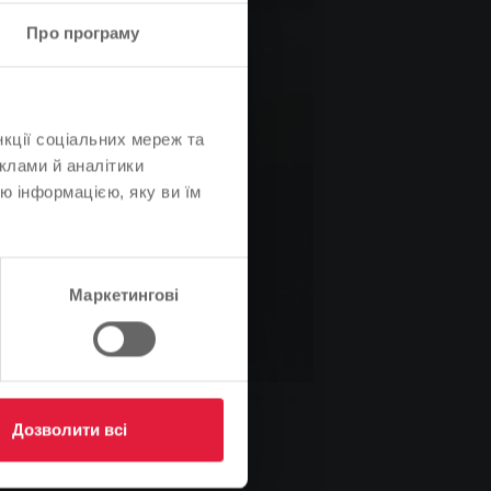
Про програму
нкції соціальних мереж та
клами й аналітики
ю інформацією, яку ви їм
Маркетингові
t Dr. Bernd Wieczorek, Bürgermeister von
0 Euro.
Дозволити всі