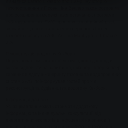
дізналися багато цікавого про 150-річну історію
газопостачання в Гіссені. Іна Веллер також розповіла
про розширення мережі газопостачання, програми
субсидування, які SWG пропонує в ювілейний рік, і,
звичайно ж, про встановлення першого в Гіссені
газового насосу на АЗС Aral на Марбургер Штрассе
229.
Реконструкція водогону Кекборн
Перед початком загальної дискусії, коли доповідачі
могли відповісти на запитання, інженер Петер Келлер,
керівник відділу інжинірингу газових та водопровідних
систем SWG, поінформував гостей про хід
реконструкції та будівництва водогону Кекборн.
Інформація для всіх
Усі зацікавлені можуть отримати додаткову
інформацію та індивідуальні консультації від
енергетичних експертів в інфоцентрі на ринковій
площі з понеділка по п'ятницю з 9:00 до 18:00 та в