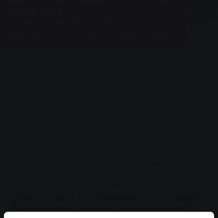
Група, Новини
Постачання питної води
Stadtwerke поінформувала монтажні компанії
0
You are here:
Головна сторінка
Постачання питної води
23.06.2006
Stadtwerke поінформувала монтажні компанії
Минулого тижня компанія Stadtwerke Gießen AG
(SWG) використала інформаційний захід, щоб
представити нові технічні умови підключення (ТУП)
монтажним компаніям. Постачальник енергії та води з
Гіссена зосередився на гігієнічно безпечній питній