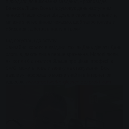
підходили до виконання завдань", - розповідає
Ванесса Лішке. Вона підсумовує день наступним
чином: "Наша концепція довела свою ефективність, і
ми вже з нетерпінням чекаємо, щоб запропонувати
обидва дні дійства в наступні роки".
Від дегустації до вступу
Звичайно, короткі відвідини, такі як День дівчат і День
хлопців, дають лише перше враження. Молоді люди,
які хотіли б дізнатися більше про цікаві професії в
SWG, можуть подати заявку на стажування. Всю
важливу інформацію можна знайти в Інтернеті за
адресою
www.stadtwerke-giessen.de/praktikum