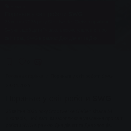
Новини
Пориньте у світ роботи SWG
23 квітня 2026 року Stadtwerke Gießen прийняв
34 учні, щоб дати їм захоплююче уявлення про
світ праці SWG в рамках Дня дівчат та Дня
хлопців.
0
You are here:
Головна сторінка
Пориньте у світ роботи SWG
29.04.2026
Пориньте у світ роботи SWG
23 квітня 2026 року Stadtwerke Gießen вітала 34
школярів, щоб дати їм захоплююче уявлення про світ
роботи SWG в рамках Дня дівчат та Дня хлопців.