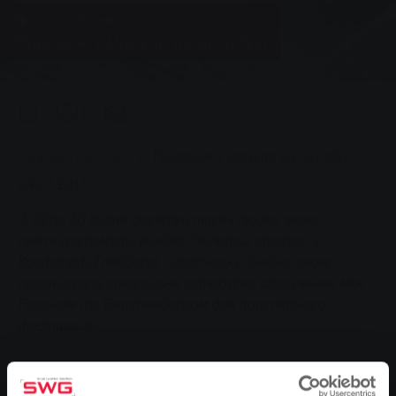
Група, Місцевий транспорт, Новини
Подорож у минуле на автобусі
0
You are here:
Головна сторінка
Подорож у минуле на автобусі
24.07.2017
З 28 по 30 липня десятки тисяч людей знову
святкуватимуть вихідні "Золотих старих" у
Крофдорф-Гляйберзі. Stadtwerke Gießen знову
організувала спеціальне автобусне сполучення між
Гіссеном та Веттенбергом для популярного
фестивалю.
Гіссен. Жива музика 50-х, 60-х і 70-х років і добре
збережені класичні автомобілі приваблюють десятки