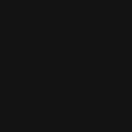
стосується лише спеціального автобусного
сполучення, а не регулярних маршрутів 800 та 802,
які обслуговують усі зупинки в Гіссені у звичайний час.
У Крофдорф-Гляйберзі маршрут 802 з початку роботи
28 липня і до кінця роботи 30 липня курсуватиме
альтернативним маршрутом через вулиці
Візенштрассе та Каттенбахштрассе у зв'язку з
будівельними роботами. У п'ятницю ввечері та суботу
ввечері слід очікувати на обмеження руху на маршруті
800 до та з Крофдорф-Гляйберга. Автобуси
зупинятимуться лише на станціях Wiesenstraße,
Kronzenborner Weg та Wißmarer Straße.
Пасажири можуть знайти всю інформацію про зупинки
та час відправлення у спеціальному розкладі руху до
фестивалю "Золоті старі", який можна отримати в
центрі обслуговування клієнтів Stadtwerke Gießen та
на веб-сайті SWG
www.swg-verkehr.de.