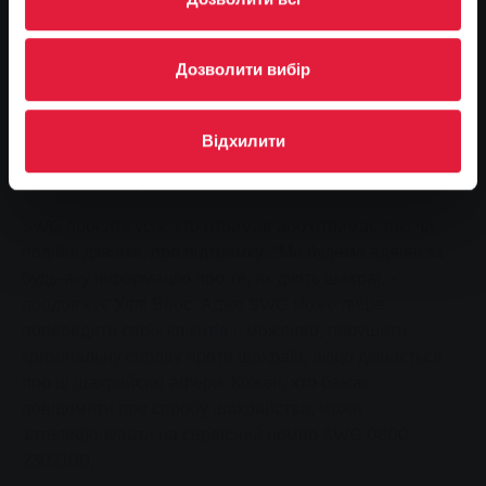
SWG ніколи не попросимо про це. Тому що ми
володіємо всією інформацією, необхідною для
забезпечення надійної доставки". Незважаючи на це,
Дозволити вибір
SWG ніколи не повідомляє про зміни цін по телефону.
"Я взагалі рекомендую всім клієнтам навіть не
відповідати на такі дзвінки, а просто класти слухавку, -
Відхилити
додає Уллі Боос. "Це не буде грубо, але цілком
адекватно ситуації".
SWG просить усіх, хто отримав або отримає такі чи
подібні дзвінки, про підтримку. "Ми будемо вдячні за
будь-яку інформацію про те, як діють шахраї, -
продовжує Уллі Боос. Адже SWG може лише
попередити своїх клієнтів і, можливо, порушити
кримінальну справу проти шахраїв, якщо дізнається
про ці шахрайські афери. Кожен, хто бажає
повідомити про спробу шахрайства, може
зателефонувати на сервісний номер SWG 0800
2302100.