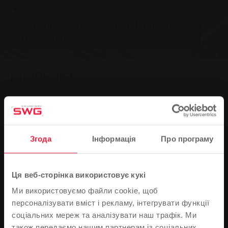
Новини
Остерігайтеся нового телефонного
шахрайства
0
You are here:
Головна сторінка
Остерігайтеся нового телефонного шахрайства
14.02.2020
Згода
Інформація
Про програму
Наразі шахраї намагаються обманом змусити
споживачів електроенергії передати конфіденційні
дані по телефону. Stadtwerke Gießen радить бути
Ця веб-сторінка використовує кукі
обережними.
Ми використовуємо файли cookie, щоб
персоналізувати вміст і рекламу, інтегрувати функції
Сумнівні додзвонювачі знову затівають капості. Вони
соціальних мереж та аналізувати наш трафік. Ми
намагаються обманом змусити споживачів
також передаємо нашим партнерам із соціальних